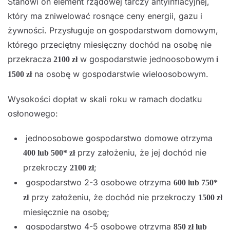
Stanowi on element rządowej tarczy antyinflacyjnej,
który ma zniwelować rosnące ceny energii, gazu i
żywności. Przysługuje on gospodarstwom domowym,
którego przeciętny miesięczny dochód na osobę nie
przekracza
w gospodarstwie jednoosobowym
2100 zł
i
na osobę w gospodarstwie wieloosobowym.
1500 zł
Wysokości dopłat w skali roku w ramach dodatku
osłonowego:
jednoosobowe gospodarstwo domowe otrzyma
przy założeniu, że jej dochód nie
400 lub 500* zł
przekroczy
;
2100 zł
gospodarstwo 2-3 osobowe otrzyma
600 lub 750*
przy założeniu, że dochód nie przekroczy
zł
1500 zł
miesięcznie na osobę;
gospodarstwo 4-5 osobowe otrzyma
850 zł lub