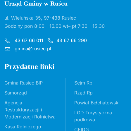
Urząd Gminy w Ruścu
ul. Wieluńska 35, 97-438 Rusiec
Godziny pon 8:00 - 16.00 wt– pt 7:30 - 15.30
43 67 66 011
43 67 66 290
gmina@rusiec.pl
Przydatne linki
Gmina Rusiec BIP
Sejm Rp
Samorząd
Rząd Rp
Agencja
Powiat Bełchatowski
Restrukturyzacji i
LGD Turystyczna
Modernizacji Rolnictwa
podkowa
Kasa Rolniczego
CEIDG