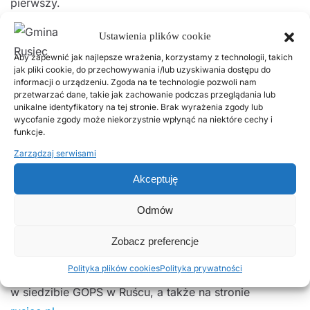
pierwszy.
Wniosek o dodatek osłonowy można składać
Ustawienia plików cookie
do 31
za pośrednictwem platformy ePUAP
października 2022 r.
Aby zapewnić jak najlepsze wrażenia, korzystamy z technologii, takich
jak pliki cookie, do przechowywania i/lub uzyskiwania dostępu do
lub w siedzibie Gminnego Ośrodka Pomocy
informacji o urządzeniu. Zgoda na te technologie pozwoli nam
Społecznej w Ruścu.
przetwarzać dane, takie jak zachowanie podczas przeglądania lub
unikalne identyfikatory na tej stronie. Brak wyrażenia zgody lub
wycofanie zgody może niekorzystnie wpłynąć na niektóre cechy i
W przypadku wniosków złożonych do 31 stycznia br.,
funkcje.
wypłata dodatków odbędzie się w dwóch równych
Zarządzaj serwisami
ratach tj. do 31 marca i do 2 grudnia.
Akceptuję
Osoby, które złożą wniosek po tym terminie, jednak
Odmów
nie później niż do 31 października, wypłatę dodatku
otrzymają do 2 grudnia 2022 r.
Zobacz preferencje
Polityka plików cookies
Polityka prywatności
Formularz wniosku o dodatek osłonowy jest dostępny
w siedzibie GOPS w Ruścu, a także na stronie