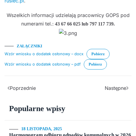
rusiec.pl
.
Wszelkich informacji udzielają pracownicy GOPS pod
numerami tel.:
43 67 66 025 lub 797 117 739.
ZAŁĄCZNIKI
Wzór wniosku o dodatek osłonowy – docx
Pobierz
Wzór wniosku o dodatek osłonowy – pdf
Pobierz
Poprzednie
Następne
Popularne wpisy
18 LISTOPADA, 2025
Harmonogram odbioru odpadów komunalnych w 2026