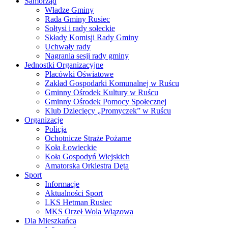
Samorząd
Władze Gminy
Rada Gminy Rusiec
Sołtysi i rady sołeckie
Składy Komisji Rady Gminy
Uchwały rady
Nagrania sesji rady gminy
Jednostki Organizacyjne
Placówki Oświatowe
Zakład Gospodarki Komunalnej w Ruścu
Gminny Ośrodek Kultury w Ruścu
Gminny Ośrodek Pomocy Społecznej
Klub Dziecięcy „Promyczek” w Ruścu
Organizacje
Policja
Ochotnicze Straże Pożarne
Koła Łowieckie
Koła Gospodyń Wiejskich
Amatorska Orkiestra Dęta
Sport
Informacje
Aktualności Sport
LKS Hetman Rusiec
MKS Orzeł Wola Wiązowa
Dla Mieszkańca