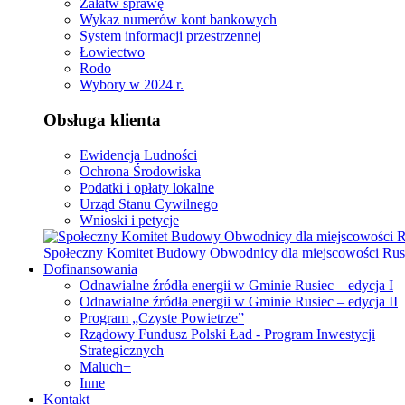
Załatw sprawę
Wykaz numerów kont bankowych
System informacji przestrzennej
Łowiectwo
Rodo
Wybory w 2024 r.
Obsługa klienta
Ewidencja Ludności
Ochrona Środowiska
Podatki i opłaty lokalne
Urząd Stanu Cywilnego
Wnioski i petycje
Społeczny Komitet Budowy Obwodnicy dla miejscowości Rus
Dofinansowania
Odnawialne źródła energii w Gminie Rusiec – edycja I
Odnawialne źródła energii w Gminie Rusiec – edycja II
Program „Czyste Powietrze”
Rządowy Fundusz Polski Ład - Program Inwestycji
Strategicznych
Maluch+
Inne
Kontakt