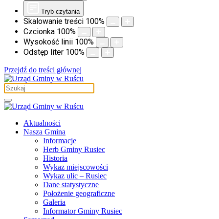
Tryb czytania
Skalowanie treści
100
%
Czcionka
100
%
Wysokość linii
100
%
Odstęp liter
100
%
Przejdź do treści głównej
Aktualności
Nasza Gmina
Informacje
Herb Gminy Rusiec
Historia
Wykaz miejscowości
Wykaz ulic – Rusiec
Dane statystyczne
Położenie geograficzne
Galeria
Informator Gminy Rusiec