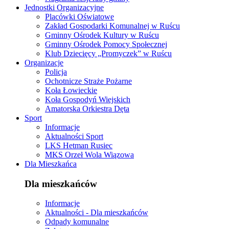
Jednostki Organizacyjne
Placówki Oświatowe
Zakład Gospodarki Komunalnej w Ruścu
Gminny Ośrodek Kultury w Ruścu
Gminny Ośrodek Pomocy Społecznej
Klub Dziecięcy „Promyczek” w Ruścu
Organizacje
Policja
Ochotnicze Straże Pożarne
Koła Łowieckie
Koła Gospodyń Wiejskich
Amatorska Orkiestra Dęta
Sport
Informacje
Aktualności Sport
LKS Hetman Rusiec
MKS Orzeł Wola Wiązowa
Dla Mieszkańca
Dla mieszkańców
Informacje
Aktualności - Dla mieszkańców
Odpady komunalne