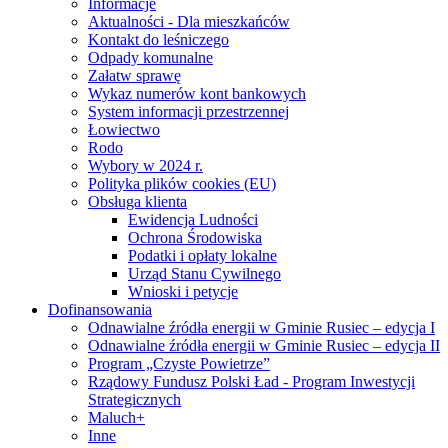
Informacje
Aktualności - Dla mieszkańców
Kontakt do leśniczego
Odpady komunalne
Załatw sprawę
Wykaz numerów kont bankowych
System informacji przestrzennej
Łowiectwo
Rodo
Wybory w 2024 r.
Polityka plików cookies (EU)
Obsługa klienta
Ewidencja Ludności
Ochrona Środowiska
Podatki i opłaty lokalne
Urząd Stanu Cywilnego
Wnioski i petycje
Dofinansowania
Odnawialne źródła energii w Gminie Rusiec – edycja I
Odnawialne źródła energii w Gminie Rusiec – edycja II
Program „Czyste Powietrze”
Rządowy Fundusz Polski Ład - Program Inwestycji
Strategicznych
Maluch+
Inne