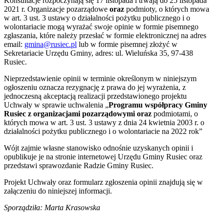
Konsultacje rozpoczynają się 17 listopada i trwają do 25 listopada
2021 r. Organizacje pozarządowe
oraz
podmioty, o których mowa
w art. 3 ust. 3 ustawy o działalności pożytku publicznego i o
wolontariacie mogą wyrażać swoje opinie w formie pisemnego
zgłaszania, które należy przesłać w formie elektronicznej na adres
email:
gmina@rusiec.pl
lub w formie pisemnej złożyć w
Sekretariacie Urzędu Gminy, adres: ul. Wieluńska 35, 97-438
Rusiec.
Nieprzedstawienie opinii w terminie określonym w niniejszym
ogłoszeniu oznacza rezygnację z prawa do jej wyrażenia, z
jednoczesną akceptacją realizacji przedstawionego projektu
Uchwały w sprawie uchwalenia „
Programu współpracy Gminy
Rusiec z organizacjami pozarządowymi oraz
podmiotami, o
których mowa w art. 3 ust. 3 ustawy z dnia 24 kwietnia 2003 r. o
działalności pożytku publicznego i o wolontariacie na 2022 rok”
Wójt zajmie własne stanowisko odnośnie uzyskanych opinii i
opublikuje je na stronie internetowej Urzędu Gminy Rusiec oraz
przedstawi sprawozdanie Radzie Gminy Rusiec.
Projekt Uchwały oraz formularz zgłoszenia opinii znajdują się w
załączeniu do niniejszej informacji.
Sporządziła: Marta Krasowska