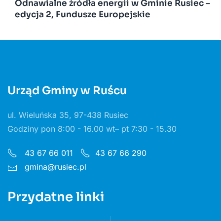
Odnawialne źródła energii w Gminie Rusiec –
edycja 2, Fundusze Europejskie
Urząd Gminy w Ruścu
ul. Wieluńska 35, 97-438 Rusiec
Godziny pon 8:00 - 16.00 wt– pt 7:30 - 15.30
43 67 66 011
43 67 66 290
gmina@rusiec.pl
Przydatne linki