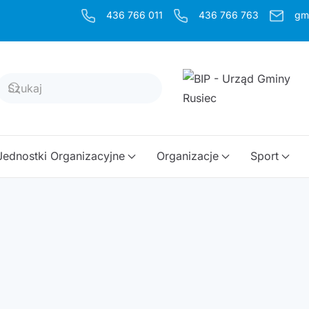
436 766 011
436 766 763
gm
Jednostki Organizacyjne
Organizacje
Sport