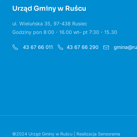
Urząd Gminy w Ruścu
ul. Wieluńska 35, 97-438 Rusiec
Godziny pon 8:00 - 16.00 wt– pt 7:30 - 15.30
gmina@rus
43 67 66 011
43 67 66 290
©2024 Urząd Gminy w Ruścu | Realizacja
Sensorama