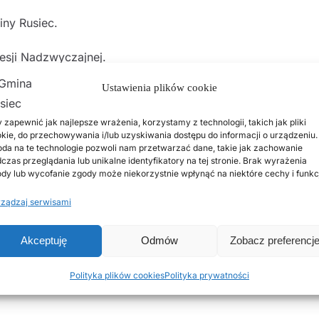
iny Rusiec.
esji Nadzwyczajnej.
Ustawienia plików cookie
 zapewnić jak najlepsze wrażenia, korzystamy z technologii, takich jak pliki
kie, do przechowywania i/lub uzyskiwania dostępu do informacji o urządzeniu.
da na te technologie pozwoli nam przetwarzać dane, takie jak zachowanie
siec na lata 2023 – 2031,
czas przeglądania lub unikalne identyfikatory na tej stronie. Brak wyrażenia
dy lub wycofanie zgody może niekorzystnie wpłynąć na niektóre cechy i funkc
ządzaj serwisami
Akceptuję
Odmów
Zobacz preferencj
 Gminy Rusiec.
Polityka plików cookies
Polityka prywatności