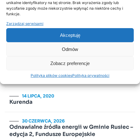
unikalne identyfikatory na tej stronie. Brak wyrażenia zgody lub
Popularne wpisy
wycofanie zgody może niekorzystnie wpłynąć na niektóre cechy i
funkcje.
Zarządzaj serwisami
18 LISTOPADA, 2025
Akceptuję
Harmonogram odbioru odpadów
komunalnych w 2026 roku
Odmów
Zobacz preferencje
2 LUTEGO, 2026
PSZOK Rusiec – godziny otwarcia, lokalizacja i
Polityka plików cookies
Polityka prywatności
zasady przyjmowania odpadów
14 LIPCA, 2020
Kurenda
30 CZERWCA, 2026
Odnawialne źródła energii w Gminie Rusiec –
edycja 2, Fundusze Europejskie