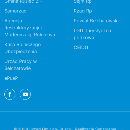
Gmina Rusiec BIP
Sejm Rp
Samorząd
Rząd Rp
Agencja
Powiat Bełchatowski
Restrukturyzacji i
LGD Turystyczna
Modernizacji Rolnictwa
podkowa
Kasa Rolniczego
CEIDG
Ubezpieczenia
Urząd Pracy w
Bełchatowie
ePuaP
©2024 Urząd Gminy w Ruścu | Realizacja
Sensorama