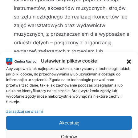
instrumentów, akcesoriów muzycznych, strojów,
sprzętu niezbędnego do realizacji koncertów lub
zajęć warsztatowych oraz wydawnictw
muzycznych, z przeznaczeniem dla wyposażenia
orkiestr dętych – połączony z organizacją
wydarzeń związanych z rozwojem lub
popularyzacją działalności orkiestr dętych (np.
Ustawienia plików cookie
warsztatów, szkoleń, spotkań, przeglądów).
Aby zapewnić jak najlepsze wrażenia, korzystamy z technologii, takich
jak pliki cookie, do przechowywania i/lub uzyskiwania dostępu do
informacji o urządzeniu. Zgoda na te technologie pozwoli nam
W ramach niniejszego otwartego konkursu ofert
przetwarzać dane, takie jak zachowanie podczas przeglądania lub
unikalne identyfikatory na tej stronie. Brak wyrażenia zgody lub
każdy podmiot może złożyć maksymalnie 1 ofertę.
wycofanie zgody może niekorzystnie wpłynąć na niektóre cechy i
funkcje.
ZAŁĄCZNIKI
Zarządzaj serwisami
konkurs orkiestra.pdf
Pobierz
Akceptuję
oferta.pdf
Pobierz
zarządzenie 732023.pdf
Pobierz
Odmów