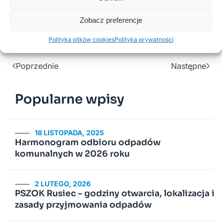
399-program-wspolpracy-z-org-pozarz.pdf
Pobierz
Zobacz preferencje
klauzula RODO.pdf
Pobierz
Polityka plików cookies
Polityka prywatności
Poprzednie
Następne
Popularne wpisy
18 LISTOPADA, 2025
Harmonogram odbioru odpadów
komunalnych w 2026 roku
2 LUTEGO, 2026
PSZOK Rusiec – godziny otwarcia, lokalizacja i
zasady przyjmowania odpadów