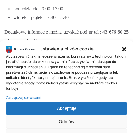
poniedziałek – 9:00–17:00
wtorek – piątek – 7:30–15:30
Dodatkowe informacje można uzyskać pod nr tel.: 43 676 60 25
lub w siedzibie Ośrodka.
Ustawienia plików cookie
_________________________________________________
Aby zapewnić jak najlepsze wrażenia, korzystamy z technologii, takich
jak pliki cookie, do przechowywania i/lub uzyskiwania dostępu do
informacji o urządzeniu. Zgoda na te technologie pozwoli nam
Kierownik Gminnego Ośrodka Pomocy Społecznej w Ruścu
przetwarzać dane, takie jak zachowanie podczas przeglądania lub
unikalne identyfikatory na tej stronie. Brak wyrażenia zgody lub
wycofanie zgody może niekorzystnie wpłynąć na niektóre cechy i
/-/ Małgorzata Włodarczyk
funkcje.
ZAŁĄCZNIKI
Zarządzaj serwisami
Oświadczenie osoby ubiegającej się o pomoc żywnościową w
Akceptuję
ramach Programu Operacyjnego Pomoc Żywnosciowa 2014-
2020.pdf
Pobierz
Odmów