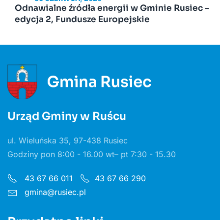
Odnawialne źródła energii w Gminie Rusiec –
edycja 2, Fundusze Europejskie
Urząd Gminy w Ruścu
ul. Wieluńska 35, 97-438 Rusiec
Godziny pon 8:00 - 16.00 wt– pt 7:30 - 15.30
43 67 66 011
43 67 66 290
gmina@rusiec.pl