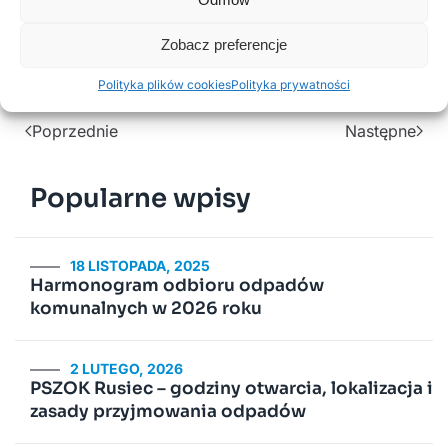
Kierownik GOPS w Ruścu
Zobacz preferencje
/-/ Małgorzata Włodarczyk
Polityka plików cookies
Polityka prywatności
Poprzednie
Następne
Popularne wpisy
18 LISTOPADA, 2025
Harmonogram odbioru odpadów
komunalnych w 2026 roku
2 LUTEGO, 2026
PSZOK Rusiec – godziny otwarcia, lokalizacja i
zasady przyjmowania odpadów