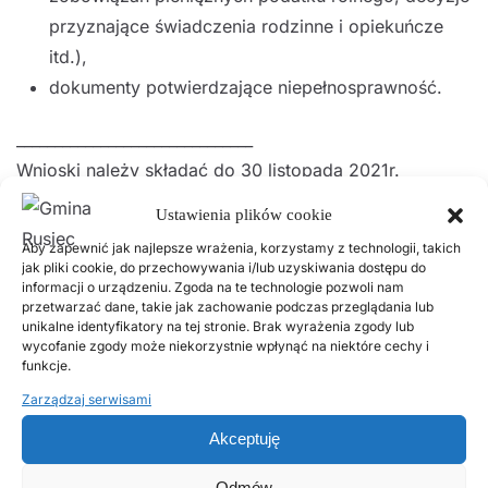
przyznające świadczenia rodzinne i opiekuńcze
itd.),
dokumenty potwierdzające niepełnosprawność.
_______________________________
Wnioski należy składać do 30 listopada 2021r.
Osoby zainteresowane mogą zgłaszać się do
Ustawienia plików cookie
Gminnego Ośrodka Pomocy Społecznej w Ruścu w
Aby zapewnić jak najlepsze wrażenia, korzystamy z technologii, takich
godzinach pracy Ośrodka, tj.:
jak pliki cookie, do przechowywania i/lub uzyskiwania dostępu do
informacji o urządzeniu. Zgoda na te technologie pozwoli nam
przetwarzać dane, takie jak zachowanie podczas przeglądania lub
Poniedziałek- 9.00-17.00
unikalne identyfikatory na tej stronie. Brak wyrażenia zgody lub
Wtorek- Piątek- 7.30-15.30
wycofanie zgody może niekorzystnie wpłynąć na niektóre cechy i
funkcje.
Dodatkowe informacje można uzyskać pod nr
Zarządzaj serwisami
tel.: 436766025, 797117739 lub w siedzibie
Akceptuję
Ośrodka: ul. Wieluńska 72 97-438 Rusiec.
Odmów