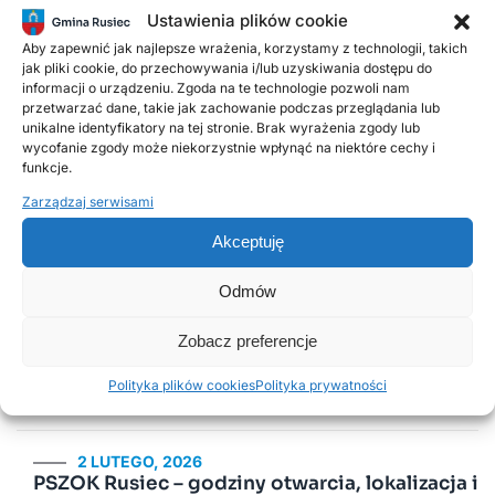
Ustawienia plików cookie
ZAŁĄCZNIKI
wniosek – o wydanie wypisu/wyrysu – do Starostwa Powiatowego
Aby zapewnić jak najlepsze wrażenia, korzystamy z technologii, takich
jak pliki cookie, do przechowywania i/lub uzyskiwania dostępu do
Pobierz
informacji o urządzeniu. Zgoda na te technologie pozwoli nam
przetwarzać dane, takie jak zachowanie podczas przeglądania lub
wniosek KWB.pdf
Pobierz
unikalne identyfikatory na tej stronie. Brak wyrażenia zgody lub
wycofanie zgody może niekorzystnie wpłynąć na niektóre cechy i
funkcje.
Poprzednie
Następne
Zarządzaj serwisami
Akceptuję
Popularne wpisy
Odmów
Zobacz preferencje
18 LISTOPADA, 2025
Harmonogram odbioru odpadów
Polityka plików cookies
Polityka prywatności
komunalnych w 2026 roku
2 LUTEGO, 2026
PSZOK Rusiec – godziny otwarcia, lokalizacja i