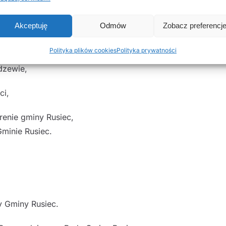
ości gruntowych (działka nr 79/8),
Akceptuję
Odmów
Zobacz preferencj
ości gruntowych (działka nr 103/13),
Polityka plików cookies
Polityka prywatności
dzewie,
ci,
renie gminy Rusiec,
minie Rusiec.
y Gminy Rusiec.