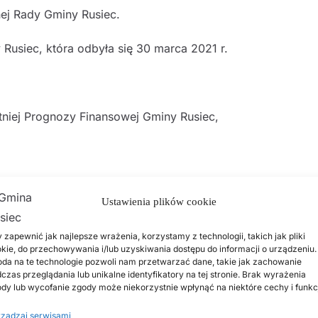
nej Rady Gminy Rusiec.
 Rusiec, która odbyła się 30 marca 2021 r.
tniej Prognozy Finansowej Gminy Rusiec,
a zadania w zakresie zarządzania publicznymi drogami
Ustawienia plików cookie
 zapewnić jak najlepsze wrażenia, korzystamy z technologii, takich jak pliki
a zadania w zakresie zarządzania publicznymi drogami
kie, do przechowywania i/lub uzyskiwania dostępu do informacji o urządzeniu.
da na te technologie pozwoli nam przetwarzać dane, takie jak zachowanie
czas przeglądania lub unikalne identyfikatory na tej stronie. Brak wyrażenia
dy lub wycofanie zgody może niekorzystnie wpłynąć na niektóre cechy i funkc
a zadania w zakresie zarządzania publicznymi drogami
ządzaj serwisami