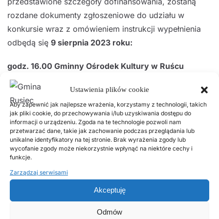
przedstawione szczegóły dofinansowania, zostaną
rozdane dokumenty zgłoszeniowe do udziału w
konkursie wraz z omówieniem instrukcji wypełnienia
odbędą się
9 sierpnia 2023 roku:
godz. 16
.00 Gminny Ośrodek Kultury w Ruścu
godz. 18
.00 Zespół Szkolno – Przedszkolny w Woli
Ustawienia plików cookie
Wiązowej
Aby zapewnić jak najlepsze wrażenia, korzystamy z technologii, takich
jak pliki cookie, do przechowywania i/lub uzyskiwania dostępu do
informacji o urządzeniu. Zgoda na te technologie pozwoli nam
Szczegóły na temat naboru zostaną opublikowane w
przetwarzać dane, takie jak zachowanie podczas przeglądania lub
dniu 09.08.2023 r. także na stronie www.rusiec.pl w
unikalne identyfikatory na tej stronie. Brak wyrażenia zgody lub
wycofanie zgody może niekorzystnie wpłynąć na niektóre cechy i
zakładce „Dofinansowanie na odnawialne źródła
funkcje.
energii – II edycja”.
Zarządzaj serwisami
Akceptuję
Informacji udzielają również pracownicy merytoryczni
Urzędu Gminy pod nr tel. 43 67 66 011, wew. 236 lub
Odmów
245 w godzinach pracy urzędu.