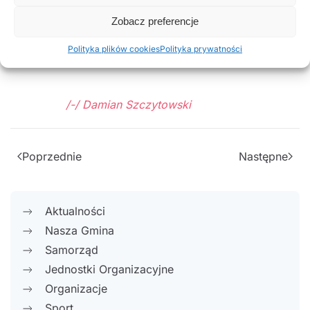
Zobacz preferencje
Polityka plików cookies
Polityka prywatności
Wójt Gminy Rusiec
/-/ Damian Szczytowski
Poprzednie
Następne
Aktualności
Nasza Gmina
Samorząd
Jednostki Organizacyjne
Organizacje
Sport