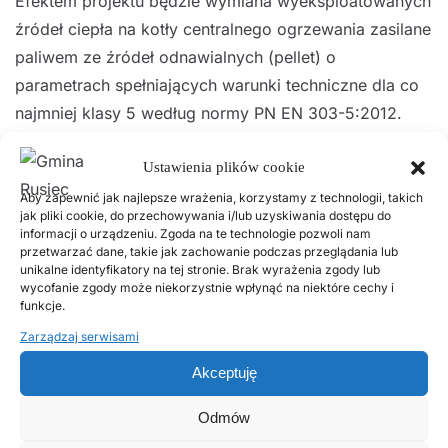
Efektem projektu będzie wymiana wyeksploatowanych
źródeł ciepła na kotły centralnego ogrzewania zasilane
paliwem ze źródeł odnawialnych (pellet) o
parametrach spełniających warunki techniczne dla co
najmniej klasy 5 według normy PN EN 303-5:2012.
Oczekuje się, że realizacja projektu przyczyni się do
Ustawienia plików cookie
ograniczenia, zdiagnozowanych na terenie Gminy
Aby zapewnić jak najlepsze wrażenia, korzystamy z technologii, takich
problemów, w tym min:
jak pliki cookie, do przechowywania i/lub uzyskiwania dostępu do
informacji o urządzeniu. Zgoda na te technologie pozwoli nam
przetwarzać dane, takie jak zachowanie podczas przeglądania lub
niedostatecznego udziału energii pochodzącej ze
unikalne identyfikatory na tej stronie. Brak wyrażenia zgody lub
wycofanie zgody może niekorzystnie wpłynąć na niektóre cechy i
źródeł odnawialnych w bilansie energetycznym
funkcje.
Gminy Rusiec;
Zarządzaj serwisami
znacznych kosztów eksploatacji obiektów;
Akceptuję
niskiego bezpieczeństwa energetycznego gminy;
produkcji energii elektrycznej oparta na paliwach
Odmów
stałych;