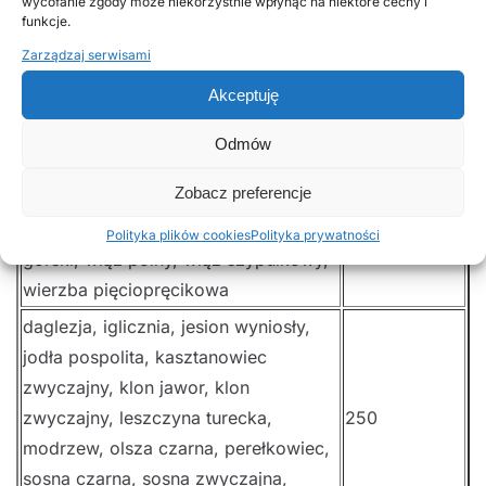
wycofanie zgody może niekorzystnie wpłynąć na niektóre cechy i
grusza, klon polny, magnolia
funkcje.
drzewiasta, miłorząb, sosna Banksa,
150
Zarządzaj serwisami
sosna limba, wierzba iwa, żywotnik
Akceptuję
olbrzymi
brzoza brodawkowata, brzoza
Odmów
omszona, choina, grab zwyczajny,
Zobacz preferencje
olsza szara, orzech, sosna wejmutka,
200
topola osika, tulipanowiec, wiąz
Polityka plików cookies
Polityka prywatności
górski, wiąz polny, wiąz szypułkowy,
wierzba pięciopręcikowa
daglezja, iglicznia, jesion wyniosły,
jodła pospolita, kasztanowiec
zwyczajny, klon jawor, klon
zwyczajny, leszczyna turecka,
250
modrzew, olsza czarna, perełkowiec,
sosna czarna, sosna zwyczajna,