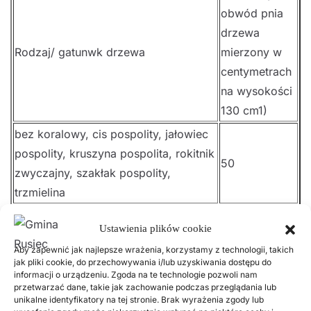
obwód pnia
drzewa
Rodzaj/ gatunwk drzewa
mierzony w
centymetrach
na wysokości
130 cm1)
bez koralowy, cis pospolity, jałowiec
pospolity, kruszyna pospolita, rokitnik
50
zwyczajny, szakłak pospolity,
trzmielina
bez czarny, cyprysik, czeremcha
Ustawienia plików cookie
zwyczajna, czereśnia, głóg, jabłoń,
Aby zapewnić jak najlepsze wrażenia, korzystamy z technologii, takich
jarząb pospolity, jarząb szwedzki,
100
jak pliki cookie, do przechowywania i/lub uzyskiwania dostępu do
leszczyna pospolita, żywotnik
informacji o urządzeniu. Zgoda na te technologie pozwoli nam
przetwarzać dane, takie jak zachowanie podczas przeglądania lub
zachodni
unikalne identyfikatory na tej stronie. Brak wyrażenia zgody lub