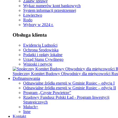
Załatw sprawę
Wykaz numerów kont bankowych
System informacji przestrzennej
Łowiectwo
Rodo
Wybory w 2024 r.
Obsługa klienta
Ewidencja Ludności
Ochrona Środowiska
Podatki i opłaty lokalne
Urząd Stanu Cywilnego
Wnioski i petycje
Społeczny Komitet Budowy Obwodnicy dla miejscowości Rus
Dofinansowania
Odnawialne źródła energii w Gminie Rusiec – edycja I
Odnawialne źródła energii w Gminie Rusiec – edycja II
Program „Czyste Powietrze”
Rządowy Fundusz Polski Ład - Program Inwestycji
Strategicznych
Maluch+
Inne
Kontakt