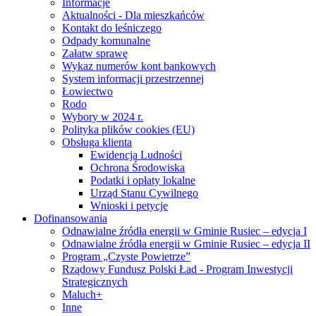
Informacje
Aktualności - Dla mieszkańców
Kontakt do leśniczego
Odpady komunalne
Załatw sprawę
Wykaz numerów kont bankowych
System informacji przestrzennej
Łowiectwo
Rodo
Wybory w 2024 r.
Polityka plików cookies (EU)
Obsługa klienta
Ewidencja Ludności
Ochrona Środowiska
Podatki i opłaty lokalne
Urząd Stanu Cywilnego
Wnioski i petycje
Dofinansowania
Odnawialne źródła energii w Gminie Rusiec – edycja I
Odnawialne źródła energii w Gminie Rusiec – edycja II
Program „Czyste Powietrze”
Rządowy Fundusz Polski Ład - Program Inwestycji
Strategicznych
Maluch+
Inne