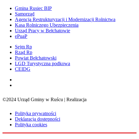
Gmina Rusiec BIP
Samorząd
Agencja Restrukturyzacji i Modernizacji Rolnictwa
Kasa Rolniczego Ubezpieczenia
Urząd Pracy w Bełchatowie
ePuaP
Sejm Rp
Rząd Rp
Powiat Bełchatowski
LGD Turystyczna podkowa
CEIDG
©2024 Urząd Gminy w Ruścu | Realizacja
Sensorama
Polityka prywatności
Deklaracja dostępności
Polityka cookies