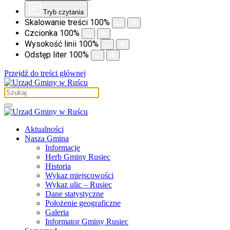
Tryb czytania
Skalowanie treści
100
%
Czcionka
100
%
Wysokość linii
100
%
Odstęp liter
100
%
Przejdź do treści głównej
Aktualności
Nasza Gmina
Informacje
Herb Gminy Rusiec
Historia
Wykaz miejscowości
Wykaz ulic – Rusiec
Dane statystyczne
Położenie geograficzne
Galeria
Informator Gminy Rusiec