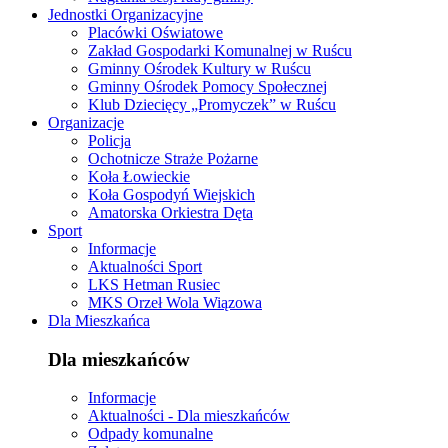
Jednostki Organizacyjne
Placówki Oświatowe
Zakład Gospodarki Komunalnej w Ruścu
Gminny Ośrodek Kultury w Ruścu
Gminny Ośrodek Pomocy Społecznej
Klub Dziecięcy „Promyczek” w Ruścu
Organizacje
Policja
Ochotnicze Straże Pożarne
Koła Łowieckie
Koła Gospodyń Wiejskich
Amatorska Orkiestra Dęta
Sport
Informacje
Aktualności Sport
LKS Hetman Rusiec
MKS Orzeł Wola Wiązowa
Dla Mieszkańca
Dla mieszkańców
Informacje
Aktualności - Dla mieszkańców
Odpady komunalne