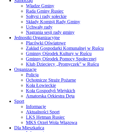
Samorząd
Władze Gminy
Rada Gminy Rusiec
Sołtysi i rady sołeckie
Składy Komisji Rady Gminy
Uchwały rady
Nagrania sesji rady gminy
Jednostki Organizacyjne
Placówki Oświatowe
Zakład Gospodarki Komunalnej w Ruścu
Gminny Ośrodek Kultury w Ruścu
Gminny Ośrodek Pomocy Społecznej
Klub Dziecięcy „Promyczek” w Ruścu
Organizacje
Policja
Ochotnicze Straże Pożarne
Koła Łowieckie
Koła Gospodyń Wiejskich
Amatorska Orkiestra Dęta
Sport
Informacje
Aktualności Sport
LKS Hetman Rusiec
MKS Orzeł Wola Wiązowa
Dla Mieszkańca