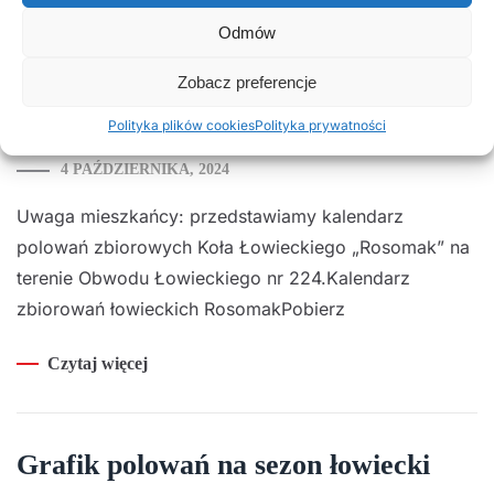
Odmów
Kalendarz polowań zbiorowych Koła
Zobacz preferencje
Łowieckiego Rosomak
Polityka plików cookies
Polityka prywatności
4 PAŹDZIERNIKA, 2024
Uwaga mieszkańcy: przedstawiamy kalendarz
polowań zbiorowych Koła Łowieckiego „Rosomak” na
terenie Obwodu Łowieckiego nr 224.Kalendarz
zbiorowań łowieckich RosomakPobierz
Czytaj więcej
Grafik polowań na sezon łowiecki