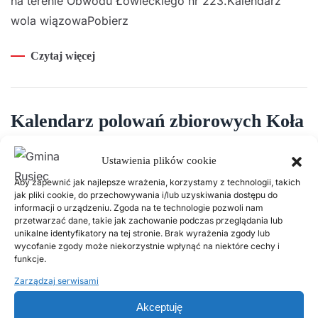
na terenie Obwodu Łowieckiego nr 223.Kalendarz
wola wiązowaPobierz
Czytaj więcej
Kalendarz polowań zbiorowych Koła
Łowieckiego „Kuropatwa”
Ustawienia plików cookie
11 PAŹDZIERNIKA, 2024
Aby zapewnić jak najlepsze wrażenia, korzystamy z technologii, takich
jak pliki cookie, do przechowywania i/lub uzyskiwania dostępu do
Uwaga mieszkańcy: przedstawiamy kalendarz
informacji o urządzeniu. Zgoda na te technologie pozwoli nam
przetwarzać dane, takie jak zachowanie podczas przeglądania lub
polowań zbiorowych Koła Łowieckiego „Kuropatwa”
unikalne identyfikatory na tej stronie. Brak wyrażenia zgody lub
wycofanie zgody może niekorzystnie wpłynąć na niektóre cechy i
na terenie Obwodu Łowieckiego nr 225.Rusiec 2024-
funkcje.
2025Pobierz
Zarządzaj serwisami
Czytaj więcej
Akceptuję