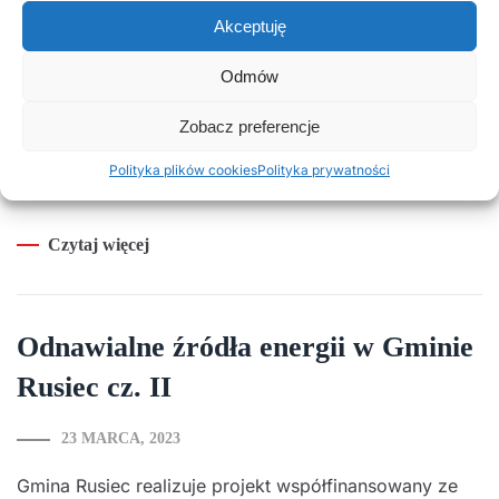
energii w Gminie Rusiec”. Przedsięwzięcie
Akceptuję
współfinansowane jest ze środków RPO WŁ na lata
2014-2020 w wysokości blisko 3,3 mln pln, co stanowi
Odmów
85% kosztów kwalifikowanych projektu. W kwietniu
2023r. kontynuowano zawieranie umów z
Zobacz preferencje
mieszkańcami w związku z realizacją inwestycji oraz
Polityka plików cookies
Polityka prywatności
kompletowa…
Czytaj więcej
Odnawialne źródła energii w Gminie
Rusiec cz. II
23 MARCA, 2023
Gmina Rusiec realizuje projekt współfinansowany ze