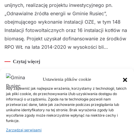
unijnych, realizację projektu inwestycyjnego pn.
„Odnawialne źródła energii w Gminie Rusiec”,
obejmującego wykonanie instalacji OZE, w tym 148
Instalacji fotowoltaicznych oraz 16 instalacji kotłów na
biomasę. Projekt uzyskał dofinansowanie ze środków
RPO WŁ na lata 2014-2020 w wysokości bli…
Czytaj więcej
Ustawienia plików cookie
Odnawialne źródła energii w Gminie
Aby zapewnić jak najlepsze wrażenia, korzystamy z technologii, takich
jak pliki cookie, do przechowywania i/lub uzyskiwania dostępu do
Rusiec, cz. III
informacji o urządzeniu. Zgoda na te technologie pozwoli nam
przetwarzać dane, takie jak zachowanie podczas przeglądania lub
unikalne identyfikatory na tej stronie. Brak wyrażenia zgody lub
23 KWIETNIA, 2023
wycofanie zgody może niekorzystnie wpłynąć na niektóre cechy i
funkcje.
Gmina Rusiec realizuje projekt pn. „Odnawialne źródła
Zarządzaj serwisami