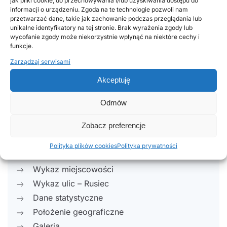
jak pliki cookie, do przechowywania i/lub uzyskiwania dostępu do
województwa łódzkiego. Dla Gminy pełni przede
informacji o urządzeniu. Zgoda na te technologie pozwoli nam
wszystkim rolę transportową łącząc ją z większymi
przetwarzać dane, takie jak zachowanie podczas przeglądania lub
unikalne identyfikatory na tej stronie. Brak wyrażenia zgody lub
ośrodkami miejskimi. W miejscowości gminnej
wycofanie zgody może niekorzystnie wpłynąć na niektóre cechy i
zlokalizowany jest dworzec kolejowy – stacja kolejowa
funkcje.
pn. „Rusiec Łódzki”.
Zarządzaj serwisami
Akceptuję
Poprzednie
Następne
Odmów
Zobacz preferencje
Informacje
Herb Gminy Rusiec
Polityka plików cookies
Polityka prywatności
Historia
Wykaz miejscowości
Wykaz ulic – Rusiec
Dane statystyczne
Położenie geograficzne
Galeria