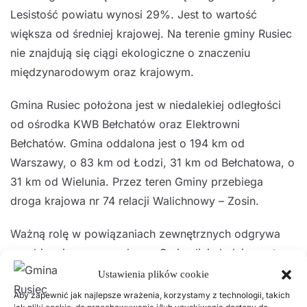
Lesistość powiatu wynosi 29%. Jest to wartość
większa od średniej krajowej. Na terenie gminy Rusiec
nie znajdują się ciągi ekologiczne o znaczeniu
międzynarodowym oraz krajowym.
Gmina Rusiec położona jest w niedalekiej odległości
od ośrodka KWB Bełchatów oraz Elektrowni
Bełchatów. Gmina oddalona jest o 194 km od
Warszawy, o 83 km od Łodzi, 31 km od Bełchatowa, o
31 km od Wielunia. Przez teren Gminy przebiega
droga krajowa nr 74 relacji Walichnowy – Zosin.
Ważną rolę w powiązaniach zewnętrznych odgrywa
przebiegająca przez obszar Gminy linia kolejowa, tzw.
„magistrala węglowa” Śląsk – Porty. Linia ta pełni
Ustawienia plików cookie
strategiczną rolę w systemie transportowym
Aby zapewnić jak najlepsze wrażenia, korzystamy z technologii, takich