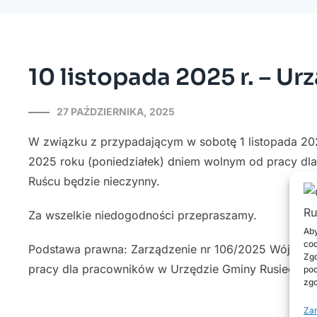
10 listopada 2025 r. – U
27 PAŹDZIERNIKA, 2025
W związku z przypadającym w sobotę 1 listopada 2025
2025 roku (poniedziałek) dniem wolnym od pracy d
Ruścu będzie nieczynny.
Za wszelkie niedogodności przepraszamy.
Aby
coo
Podstawa prawna: Zarządzenie nr 106/2025 Wójta Gmi
Zgo
pracy dla pracowników w Urzędzie Gminy Rusiec.
pod
zgo
Zar