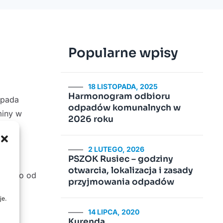
Popularne wpisy
18 LISTOPADA, 2025
Harmonogram odbioru
opada
odpadów komunalnych w
miny w
2026 roku
2 LUTEGO, 2026
PSZOK Rusiec – godziny
otwarcia, lokalizacja i zasady
wolnego od
przyjmowania odpadów
je.
14 LIPCA, 2020
Kurenda