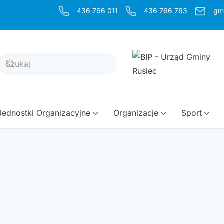
436 766 011
436 766 763
gm
Jednostki Organizacyjne
Organizacje
Sport