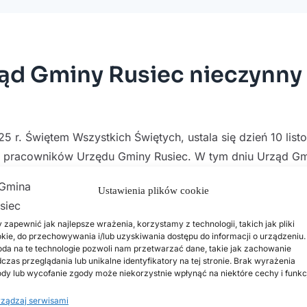
rząd Gminy Rusiec nieczynny
 r. Świętem Wszystkich Świętych, ustala się dzień 10 list
la pracowników Urzędu Gminy Rusiec. W tym dniu Urząd G
Ustawienia plików cookie
 zapewnić jak najlepsze wrażenia, korzystamy z technologii, takich jak pliki
kie, do przechowywania i/lub uzyskiwania dostępu do informacji o urządzeniu.
ny Rusiec z dnia 15 października 2025 r. ustalenia dnia 
da na te technologie pozwoli nam przetwarzać dane, takie jak zachowanie
czas przeglądania lub unikalne identyfikatory na tej stronie. Brak wyrażenia
dy lub wycofanie zgody może niekorzystnie wpłynąć na niektóre cechy i funkc
ządzaj serwisami