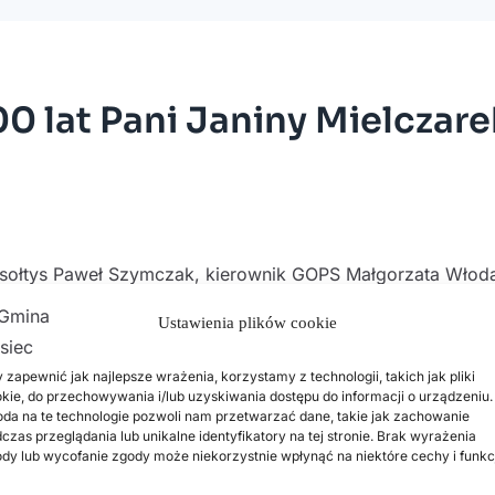
0 lat Pani Janiny Mielczare
 sołtys Paweł Szymczak, kierownik GOPS Małgorzata Włod
żyć serdeczne życzenia Pani Janinie Mielczarek z Nowej Wo
Ustawienia plików cookie
 zapewnić jak najlepsze wrażenia, korzystamy z technologii, takich jak pliki
rzeciego roku życia mieszka w naszej gminie. Jest mamą c
kie, do przechowywania i/lub uzyskiwania dostępu do informacji o urządzeniu.
da na te technologie pozwoli nam przetwarzać dane, takie jak zachowanie
ości życia – do dziś z zamiłowaniem śpiewa
czas przeglądania lub unikalne identyfikatory na tej stronie. Brak wyrażenia
dy lub wycofanie zgody może niekorzystnie wpłynąć na niektóre cechy i funkc
y, dobroci i pogody ducha.