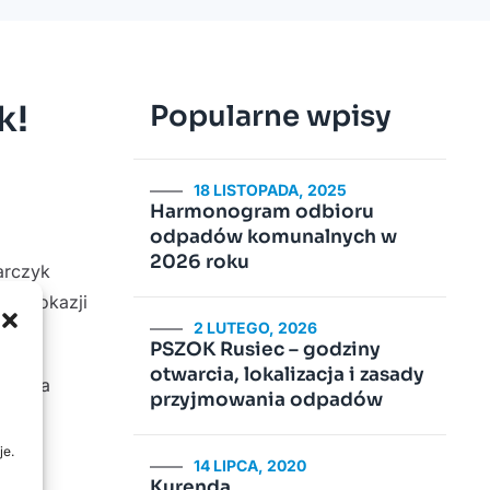
k!
Popularne wpisy
18 LISTOPADA, 2025
Harmonogram odbioru
odpadów komunalnych w
2026 roku
arczyk
li z okazji
2 LUTEGO, 2026
PSZOK Rusiec – godziny
otwarcia, lokalizacja i zasady
zworga
przyjmowania odpadów
je.
14 LIPCA, 2020
Kurenda