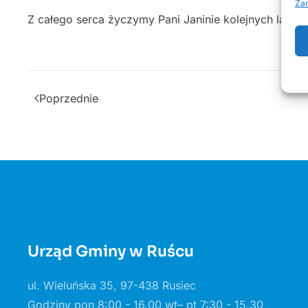
Zar
Z całego serca życzymy Pani Janinie kolejnych lat w z
Poprzednie
Urząd Gminy w Ruścu
ul. Wieluńska 35, 97-438 Rusiec
Godziny pon 8:00 - 16.00 wt– pt 7:30 - 15.30