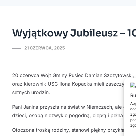
Wyjątkowy Jubileusz – 10
21 CZERWCA, 2025
20 czerwca Wójt Gminy Rusiec Damian Szczytowski,
oraz kierownik USC Ilona Kopacka mieli zaszczyt zło
setnych urodzin.
Aby
Pani Janina przyszła na świat w Niemczech, ale od t
coo
Zgo
dzieci, osobą niezwykle pogodną, ciepłą i pełną rad
pod
zgo
Otoczona troską rodziny, stanowi piękny przykład sił