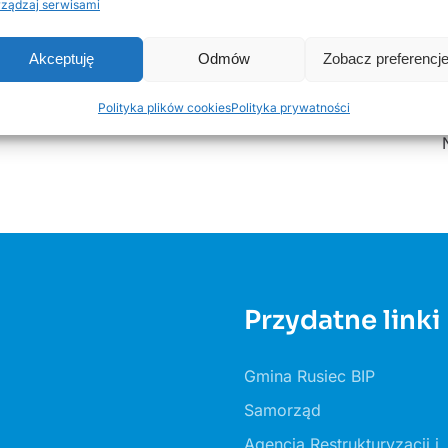
ządzaj serwisami
drowiu, miłości i spokoju.
Akceptuję
Odmów
Zobacz preferencj
Polityka plików cookies
Polityka prywatności
Przydatne linki
Gmina Rusiec BIP
Samorząd
Agencja Restrukturyzacji i