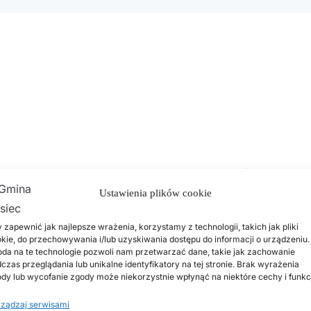
óc producentom rolnym w dotarciu do odbiorców na swoje 
zpośrednio od rolników. W ten sposób, wspólnie możemy 
Ustawienia plików cookie
.
 zapewnić jak najlepsze wrażenia, korzystamy z technologii, takich jak pliki
kie, do przechowywania i/lub uzyskiwania dostępu do informacji o urządzeniu.
da na te technologie pozwoli nam przetwarzać dane, takie jak zachowanie
czas przeglądania lub unikalne identyfikatory na tej stronie. Brak wyrażenia
dy lub wycofanie zgody może niekorzystnie wpłynąć na niektóre cechy i funkc
ządzaj serwisami