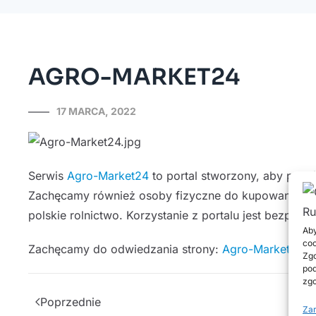
AGRO-MARKET24
17 MARCA, 2022
Serwis
Agro-Market24
to portal stworzony, aby pom
Zachęcamy również osoby fizyczne do kupowania be
polskie rolnictwo. Korzystanie z portalu jest bezpłatne
Aby
coo
Zachęcamy do odwiedzania strony:
Agro-Market24
Zgo
pod
zgo
Poprzednie
Zar