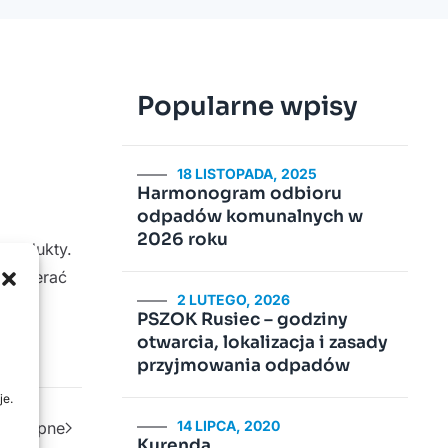
Popularne wpisy
18 LISTOPADA, 2025
Harmonogram odbioru
odpadów komunalnych w
2026 roku
produkty.
wspierać
2 LUTEGO, 2026
PSZOK Rusiec – godziny
otwarcia, lokalizacja i zasady
przyjmowania odpadów
je.
14 LIPCA, 2020
Następne
Kurenda