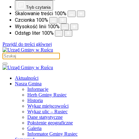
Tryb czytania
Skalowanie treści
100
%
Czcionka
100
%
Wysokość linii
100
%
Odstęp liter
100
%
Przejdź do treści głównej
Aktualności
Nasza Gmina
Informacje
Herb Gminy Rusiec
Historia
Wykaz miejscowości
Wykaz ulic – Rusiec
Dane statystyczne
Położenie geograficzne
Galeria
Informator Gminy Rusiec