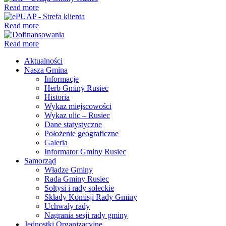
Read more
Read more
Read more
Aktualności
Nasza Gmina
Informacje
Herb Gminy Rusiec
Historia
Wykaz miejscowości
Wykaz ulic – Rusiec
Dane statystyczne
Położenie geograficzne
Galeria
Informator Gminy Rusiec
Samorząd
Władze Gminy
Rada Gminy Rusiec
Sołtysi i rady sołeckie
Składy Komisji Rady Gminy
Uchwały rady
Nagrania sesji rady gminy
Jednostki Organizacyjne