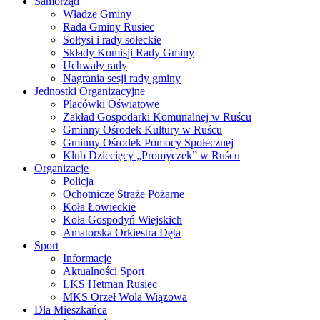
Samorząd
Władze Gminy
Rada Gminy Rusiec
Sołtysi i rady sołeckie
Składy Komisji Rady Gminy
Uchwały rady
Nagrania sesji rady gminy
Jednostki Organizacyjne
Placówki Oświatowe
Zakład Gospodarki Komunalnej w Ruścu
Gminny Ośrodek Kultury w Ruścu
Gminny Ośrodek Pomocy Społecznej
Klub Dziecięcy „Promyczek” w Ruścu
Organizacje
Policja
Ochotnicze Straże Pożarne
Koła Łowieckie
Koła Gospodyń Wiejskich
Amatorska Orkiestra Dęta
Sport
Informacje
Aktualności Sport
LKS Hetman Rusiec
MKS Orzeł Wola Wiązowa
Dla Mieszkańca