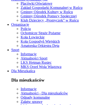
Placówki Oświatowe
Zakład Gospodarki Komunalnej w Ruścu
Gminny Ośrodek Kultury w Ruścu
Gminny Ośrodek Pomocy Społecznej
Klub Dziecięcy „Promyczek” w Ruścu
Organizacje
Policja
Ochotnicze Straże Pożarne
Koła Łowieckie
Koła Gospodyń Wiejskich
Amatorska Orkiestra Dęta
Sport
Informacje
Aktualności Sport
LKS Hetman Rusiec
MKS Orzeł Wola Wiązowa
Dla Mieszkańca
Dla mieszkańców
Informacje
Aktualności - Dla mieszkańców
Odpady komunalne
Załatw sprawę