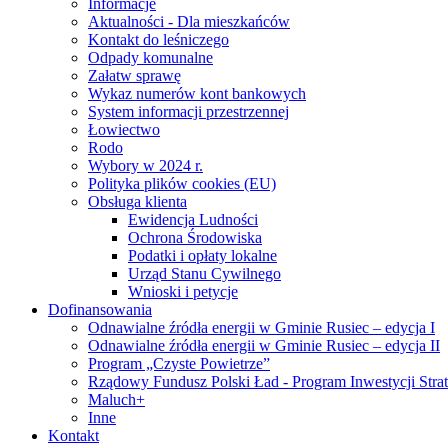
Informacje
Aktualności - Dla mieszkańców
Kontakt do leśniczego
Odpady komunalne
Załatw sprawę
Wykaz numerów kont bankowych
System informacji przestrzennej
Łowiectwo
Rodo
Wybory w 2024 r.
Polityka plików cookies (EU)
Obsługa klienta
Ewidencja Ludności
Ochrona Środowiska
Podatki i opłaty lokalne
Urząd Stanu Cywilnego
Wnioski i petycje
Dofinansowania
Odnawialne źródła energii w Gminie Rusiec – edycja I
Odnawialne źródła energii w Gminie Rusiec – edycja II
Program „Czyste Powietrze”
Rządowy Fundusz Polski Ład - Program Inwestycji Stra
Maluch+
Inne
Kontakt