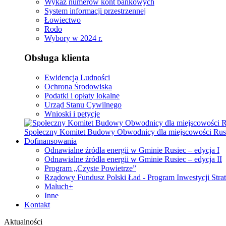
Wykaz numerów kont bankowych
System informacji przestrzennej
Łowiectwo
Rodo
Wybory w 2024 r.
Obsługa klienta
Ewidencja Ludności
Ochrona Środowiska
Podatki i opłaty lokalne
Urząd Stanu Cywilnego
Wnioski i petycje
Społeczny Komitet Budowy Obwodnicy dla miejscowości Rus
Dofinansowania
Odnawialne źródła energii w Gminie Rusiec – edycja I
Odnawialne źródła energii w Gminie Rusiec – edycja II
Program „Czyste Powietrze”
Rządowy Fundusz Polski Ład - Program Inwestycji Stra
Maluch+
Inne
Kontakt
Aktualności