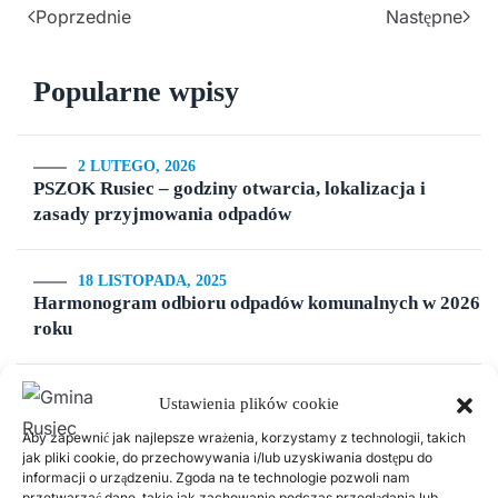
Poprzednie
Następne
Popularne wpisy
2 LUTEGO, 2026
PSZOK Rusiec – godziny otwarcia, lokalizacja i
zasady przyjmowania odpadów
18 LISTOPADA, 2025
Harmonogram odbioru odpadów komunalnych w 2026
roku
14 LIPCA, 2020
Ustawienia plików cookie
Kurenda
Aby zapewnić jak najlepsze wrażenia, korzystamy z technologii, takich
jak pliki cookie, do przechowywania i/lub uzyskiwania dostępu do
informacji o urządzeniu. Zgoda na te technologie pozwoli nam
30 CZERWCA, 2026
przetwarzać dane, takie jak zachowanie podczas przeglądania lub