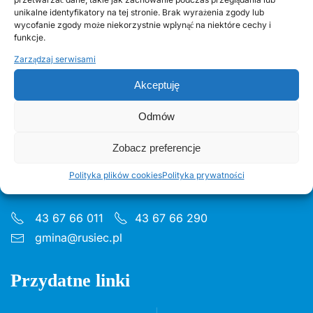
Odnawialne źródła energii w Gminie Rusiec – edycja
unikalne identyfikatory na tej stronie. Brak wyrażenia zgody lub
2, Fundusze Europejskie
wycofanie zgody może niekorzystnie wpłynąć na niektóre cechy i
funkcje.
Zarządzaj serwisami
Akceptuję
Odmów
Urząd Gminy w Ruścu
Zobacz preferencje
ul. Wieluńska 35, 97-438 Rusiec
Polityka plików cookies
Polityka prywatności
Godziny pon 8:00 - 16.00 wt– pt 7:30 - 15.30
43 67 66 011
43 67 66 290
gmina@rusiec.pl
Przydatne linki