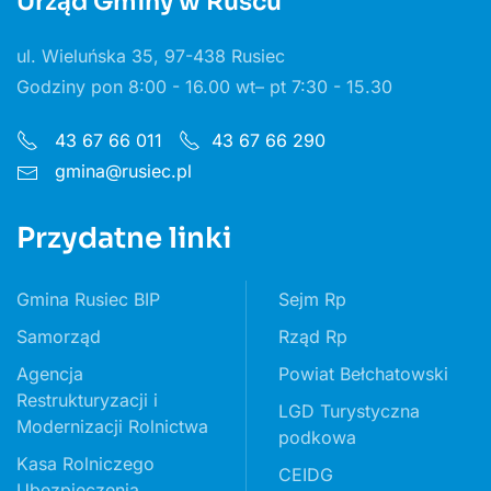
Urząd Gminy w Ruścu
ul. Wieluńska 35, 97-438 Rusiec
Godziny pon 8:00 - 16.00 wt– pt 7:30 - 15.30
43 67 66 011
43 67 66 290
gmina@rusiec.pl
Przydatne linki
Gmina Rusiec BIP
Sejm Rp
Samorząd
Rząd Rp
Agencja
Powiat Bełchatowski
Restrukturyzacji i
LGD Turystyczna
Modernizacji Rolnictwa
podkowa
Kasa Rolniczego
CEIDG
Ubezpieczenia