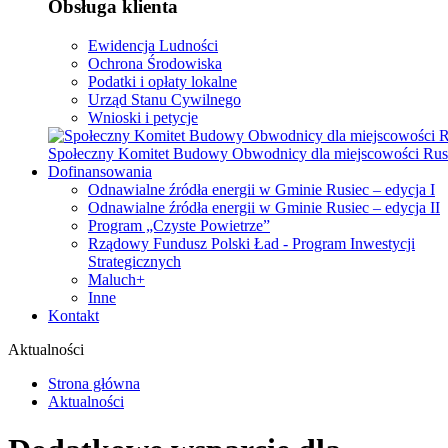
Obsługa klienta
Ewidencja Ludności
Ochrona Środowiska
Podatki i opłaty lokalne
Urząd Stanu Cywilnego
Wnioski i petycje
Społeczny Komitet Budowy Obwodnicy dla miejscowości Rus
Dofinansowania
Odnawialne źródła energii w Gminie Rusiec – edycja I
Odnawialne źródła energii w Gminie Rusiec – edycja II
Program „Czyste Powietrze”
Rządowy Fundusz Polski Ład - Program Inwestycji
Strategicznych
Maluch+
Inne
Kontakt
Aktualności
Strona główna
Aktualności