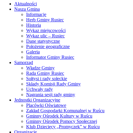
Aktualności
Nasza Gmina
Informacje
Herb Gminy Rusiec
Historia
Wykaz miejscowości
Wykaz ulic – Rusiec
Dane statystyczne
Położenie geograficzne
Galeria
Informator Gminy Rusiec
Samorząd
Władze Gminy
Rada Gminy Rusiec
Sołtysi i rady sołeckie
Składy Komisji Rady Gminy
Uchwały rady
Nagrania sesji rady gminy
Jednostki Organizacyjne
Placówki Oświatowe
Zakład Gospodarki Komunalnej w Ruścu
Gminny Ośrodek Kultury w Ruścu
Gminny Ośrodek Pomocy Społecznej
Klub Dziecięcy „Promyczek” w Ruścu
Organizacje