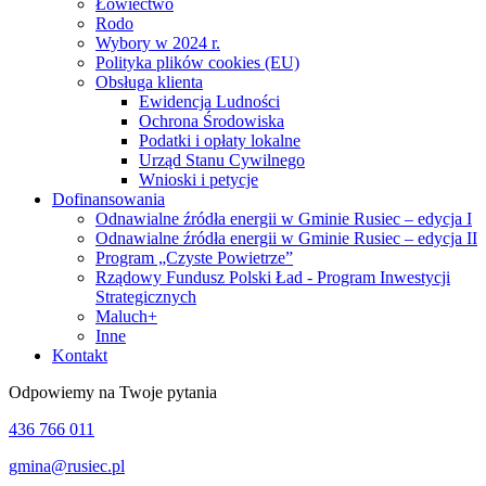
Łowiectwo
Rodo
Wybory w 2024 r.
Polityka plików cookies (EU)
Obsługa klienta
Ewidencja Ludności
Ochrona Środowiska
Podatki i opłaty lokalne
Urząd Stanu Cywilnego
Wnioski i petycje
Dofinansowania
Odnawialne źródła energii w Gminie Rusiec – edycja I
Odnawialne źródła energii w Gminie Rusiec – edycja II
Program „Czyste Powietrze”
Rządowy Fundusz Polski Ład - Program Inwestycji
Strategicznych
Maluch+
Inne
Kontakt
Odpowiemy na Twoje pytania
436 766 011
gmina@rusiec.pl