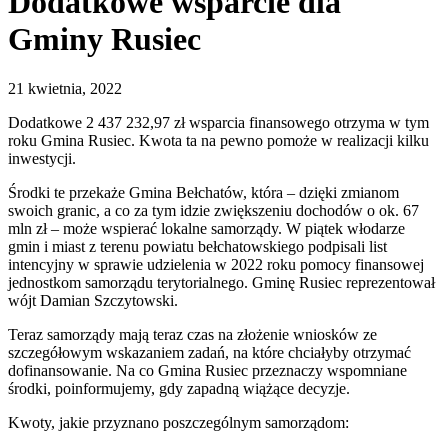
Dodatkowe wsparcie dla
Gminy Rusiec
21 kwietnia, 2022
Dodatkowe 2 437 232,97 zł wsparcia finansowego otrzyma w tym
roku Gmina Rusiec. Kwota ta na pewno pomoże w realizacji kilku
inwestycji.
Środki te przekaże Gmina Bełchatów, która – dzięki zmianom
swoich granic, a co za tym idzie zwiększeniu dochodów o ok. 67
mln zł – może wspierać lokalne samorządy. W piątek włodarze
gmin i miast z terenu powiatu bełchatowskiego podpisali list
intencyjny w sprawie udzielenia w 2022 roku pomocy finansowej
jednostkom samorządu terytorialnego. Gminę Rusiec reprezentował
wójt Damian Szczytowski.
Teraz samorządy mają teraz czas na złożenie wniosków ze
szczegółowym wskazaniem zadań, na które chciałyby otrzymać
dofinansowanie. Na co Gmina Rusiec przeznaczy wspomniane
środki, poinformujemy, gdy zapadną wiążące decyzje.
Kwoty, jakie przyznano poszczególnym samorządom: