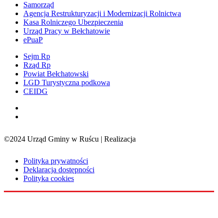
Samorząd
Agencja Restrukturyzacji i Modernizacji Rolnictwa
Kasa Rolniczego Ubezpieczenia
Urząd Pracy w Bełchatowie
ePuaP
Sejm Rp
Rząd Rp
Powiat Bełchatowski
LGD Turystyczna podkowa
CEIDG
©2024 Urząd Gminy w Ruścu | Realizacja
Sensorama
Polityka prywatności
Deklaracja dostępności
Polityka cookies