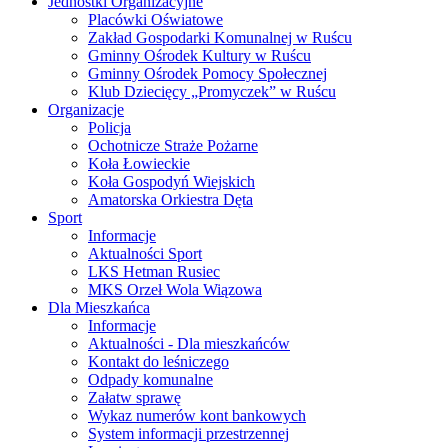
Jednostki Organizacyjne
Placówki Oświatowe
Zakład Gospodarki Komunalnej w Ruścu
Gminny Ośrodek Kultury w Ruścu
Gminny Ośrodek Pomocy Społecznej
Klub Dziecięcy „Promyczek” w Ruścu
Organizacje
Policja
Ochotnicze Straże Pożarne
Koła Łowieckie
Koła Gospodyń Wiejskich
Amatorska Orkiestra Dęta
Sport
Informacje
Aktualności Sport
LKS Hetman Rusiec
MKS Orzeł Wola Wiązowa
Dla Mieszkańca
Informacje
Aktualności - Dla mieszkańców
Kontakt do leśniczego
Odpady komunalne
Załatw sprawę
Wykaz numerów kont bankowych
System informacji przestrzennej