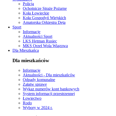
Policja
Ochotnicze Straże Pożarne
Koła Łowieckie
Koła Gospodyń Wiejskich
Amatorska Orkiestra Dęta
Sport
Informacje
Aktualności Sport
LKS Hetman Rusiec
MKS Orzeł Wola Wiązowa
Dla Mieszkańca
Dla mieszkańców
Informacje
Aktualności - Dla mieszkańców
Odpady komunalne
Załatw sprawę
Wykaz numerów kont bankowych
System informacji przestrzennej
Łowiectwo
Rodo
Wybory w 2024 r.