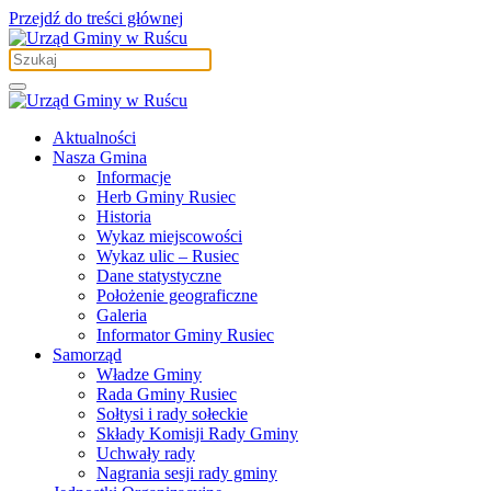
Przejdź do treści głównej
Aktualności
Nasza Gmina
Informacje
Herb Gminy Rusiec
Historia
Wykaz miejscowości
Wykaz ulic – Rusiec
Dane statystyczne
Położenie geograficzne
Galeria
Informator Gminy Rusiec
Samorząd
Władze Gminy
Rada Gminy Rusiec
Sołtysi i rady sołeckie
Składy Komisji Rady Gminy
Uchwały rady
Nagrania sesji rady gminy