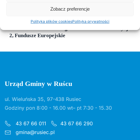
Kurenda
Zobacz preferencje
Polityka plików cookies
Polityka prywatności
30 CZERWCA, 2026
Odnawialne źródła energii w Gminie Rusiec – edycja
2, Fundusze Europejskie
Urząd Gminy w Ruścu
ul. Wieluńska 35, 97-438 Rusiec
Godziny pon 8:00 - 16.00 wt– pt 7:30 - 15.30
43 67 66 011
43 67 66 290
gmina@rusiec.pl