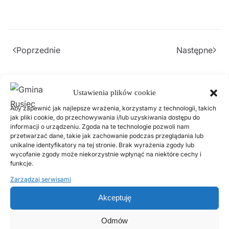
Poprzednie
Następne
Popularne wpisy
Ustawienia plików cookie
Aby zapewnić jak najlepsze wrażenia, korzystamy z technologii, takich
jak pliki cookie, do przechowywania i/lub uzyskiwania dostępu do
2 LUTEGO, 2026
informacji o urządzeniu. Zgoda na te technologie pozwoli nam
PSZOK Rusiec – godziny otwarcia, lokalizacja i
przetwarzać dane, takie jak zachowanie podczas przeglądania lub
zasady przyjmowania odpadów
unikalne identyfikatory na tej stronie. Brak wyrażenia zgody lub
wycofanie zgody może niekorzystnie wpłynąć na niektóre cechy i
funkcje.
18 LISTOPADA, 2025
Zarządzaj serwisami
Harmonogram odbioru odpadów komunalnych w 2026
roku
Akceptuję
Odmów
14 LIPCA, 2020