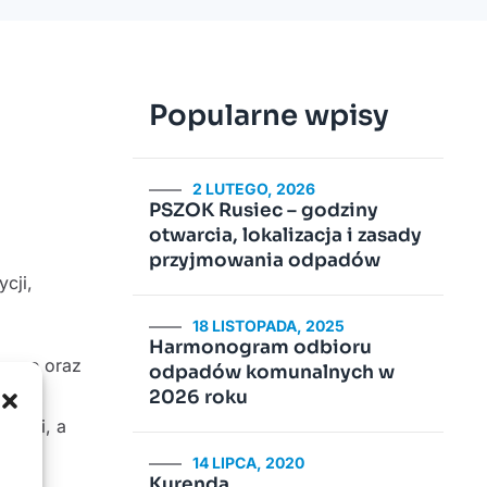
Popularne wpisy
2 LUTEGO, 2026
PSZOK Rusiec – godziny
otwarcia, lokalizacja i zasady
przyjmowania odpadów
cji,
18 LISTOPADA, 2025
Harmonogram odbioru
nkowe oraz
odpadów komunalnych w
rska
2026 roku
 Sami, a
14 LIPCA, 2020
Kurenda