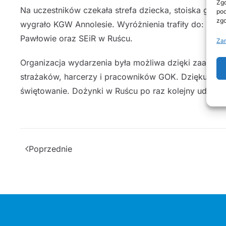
Zgo
Na uczestników czekała strefa dziecka, stoiska gast
pod
zgo
wygrało KGW Annolesie. Wyróżnienia trafiły do: K
Pawłowie oraz SEiR w Ruścu.
Zar
Organizacja wydarzenia była możliwa dzięki zaangażo
strażaków, harcerzy i pracowników GOK. Dziękujem
świętowanie. Dożynki w Ruścu po raz kolejny udowodn
Poprzednie