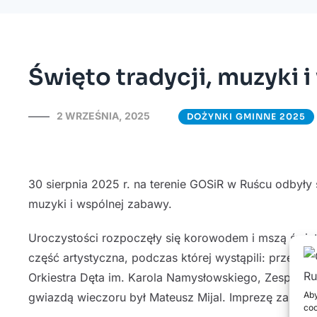
Święto tradycji, muzyki 
2 WRZEŚNIA, 2025
DOŻYNKI GMINNE 2025
30 sierpnia 2025 r. na terenie GOSiR w Ruścu odbyły 
muzyki i wspólnej zabawy.
Uroczystości rozpoczęły się korowodem i mszą święt
część artystyczna, podczas której wystąpili: przeds
Orkiestra Dęta im. Karola Namysłowskiego, Zespół Pie
Aby
gwiazdą wieczoru był Mateusz Mijal. Imprezę zakoń
coo