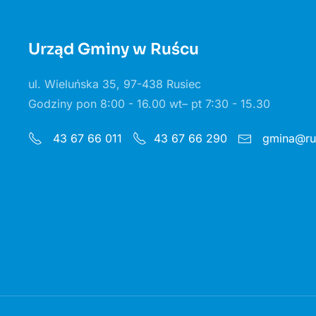
Urząd Gminy w Ruścu
ul. Wieluńska 35, 97-438 Rusiec
Godziny pon 8:00 - 16.00 wt– pt 7:30 - 15.30
gmina@rus
43 67 66 011
43 67 66 290