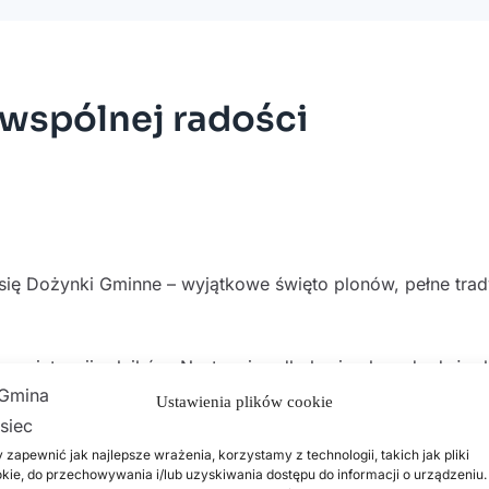
i wspólnej radości
się Dożynki Gminne – wyjątkowe święto plonów, pełne trady
ą w intencji rolników. Następnie odbyły się obrzędy doży
zkolaki z Przedszkola Publicznego w Woli Wiązowej, Amato
Ustawienia plików cookie
śni i Tańca Ziemi Konopnickiej, Kulturka Band, zespół Tacy
 zapewnić jak najlepsze wrażenia, korzystamy z technologii, takich jak pliki
czyła dyskoteka prowadzona przez DJ MK.
kie, do przechowywania i/lub uzyskiwania dostępu do informacji o urządzeniu.