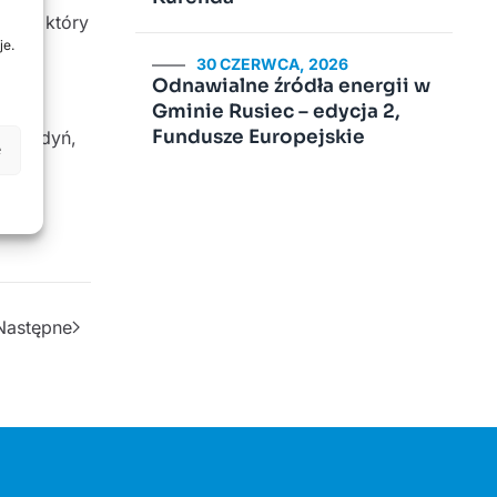
niu”, który
je.
w
30 CZERWCA, 2026
Odnawialne źródła energii w
Gminie Rusiec – edycja 2,
Fundusze Europejskie
gospodyń,
e
e
Następne