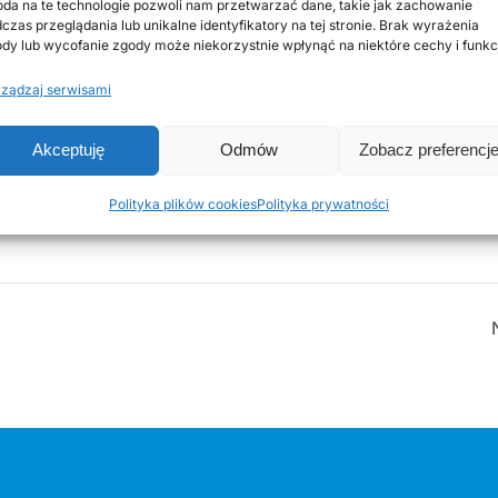
da na te technologie pozwoli nam przetwarzać dane, takie jak zachowanie
ronomiczne oraz konkurs kulinarny „Tradycja w nowym wyda
czas przeglądania lub unikalne identyfikatory na tej stronie. Brak wyrażenia
dy lub wycofanie zgody może niekorzystnie wpłynąć na niektóre cechy i funkc
GW Dębowianki, KGW Jastrzębice, KGW w Korablewie, KGW 
ządzaj serwisami
waniu wielu osób i instytucji – w tym firmy Pamapol, kół 
Akceptuję
Odmów
Zobacz preferencj
y wszystkim mieszkańcom i gościom za obecność i wspóln
iły, że to wydarzenie łączy pokolenia i buduje wspólnotę.
Polityka plików cookies
Polityka prywatności