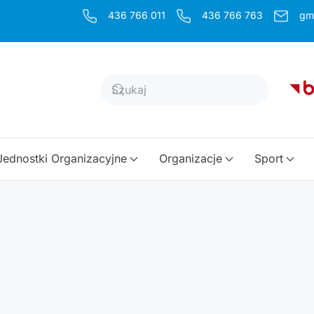
436 766 011
436 766 763
gm
Jednostki Organizacyjne
Organizacje
Sport