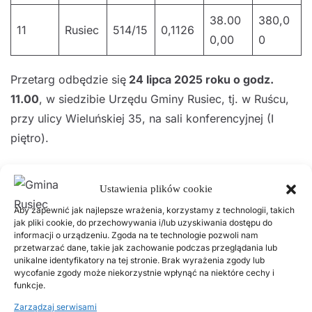
38.00
380,0
11
Rusiec
514/15
0,1126
0,00
0
Przetarg odbędzie się
24 lipca 2025 roku o godz.
11.00
, w siedzibie Urzędu Gminy Rusiec, tj. w Ruścu,
przy ulicy Wieluńskiej 35, na sali konferencyjnej (I
piętro).
W przetargu mogą uczestniczyć osoby fizyczne i
Ustawienia plików cookie
osoby prawne. Warunkiem przystąpienia do przetargu
jest wniesienie wadium w pieniądzu, przez dokonanie
Aby zapewnić jak najlepsze wrażenia, korzystamy z technologii, takich
jak pliki cookie, do przechowywania i/lub uzyskiwania dostępu do
przelewu najpóźniej
do końca dnia 18 lipca 2025 r
. na
informacji o urządzeniu. Zgoda na te technologie pozwoli nam
przetwarzać dane, takie jak zachowanie podczas przeglądania lub
rachunek bankowy nr
97 9264 0009 0000 0097
unikalne identyfikatory na tej stronie. Brak wyrażenia zgody lub
2000 0150 Gmina Rusiec
,
ul. Wieluńska 35, 97-438
wycofanie zgody może niekorzystnie wpłynąć na niektóre cechy i
funkcje.
Rusiec
. Datą dokonania wpłaty wadium jest data
uznania rachunku bankowego Gminy Rusiec.
Zarządzaj serwisami