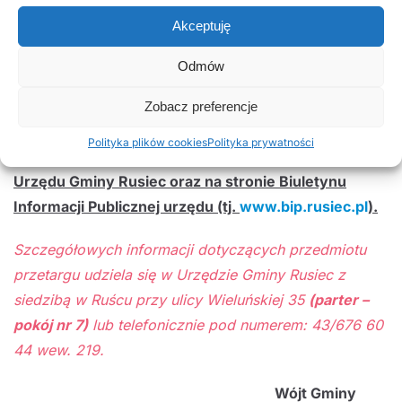
Akceptuję
Cena nieruchomości wylicytowana w przetargu
podwyższona będzie o należny podatek VAT.
Odmów
Pełną informację dotyczącą ogłoszonego przetargu
Zobacz preferencje
zawiera ogłoszenie Wójta Gminy Rusiec,
Polityka plików cookies
Polityka prywatności
zamieszczone na tablicy ogłoszeń w siedzibie
Urzędu Gminy Rusiec oraz na stronie Biuletynu
Informacji Publicznej urzędu (tj.
www.bip.rusiec.pl
).
Szczegółowych informacji dotyczących przedmiotu
przetargu udziela się w Urzędzie Gminy Rusiec z
siedzibą w Ruścu przy ulicy Wieluńskiej 35
(parter –
pokój nr 7)
lub telefonicznie pod numerem: 43/676 60
44 wew. 219.
Wójt Gminy