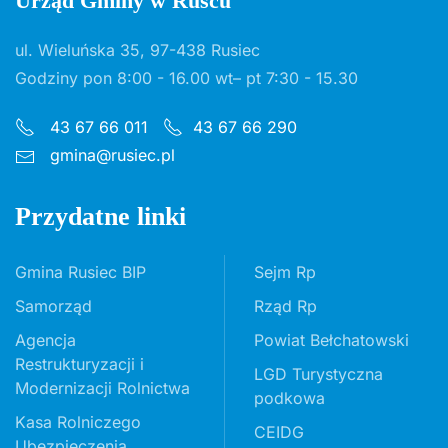
Urząd Gminy w Ruścu
ul. Wieluńska 35, 97-438 Rusiec
Godziny pon 8:00 - 16.00 wt– pt 7:30 - 15.30
43 67 66 011
43 67 66 290
gmina@rusiec.pl
Przydatne linki
Gmina Rusiec BIP
Sejm Rp
Samorząd
Rząd Rp
Agencja
Powiat Bełchatowski
Restrukturyzacji i
LGD Turystyczna
Modernizacji Rolnictwa
podkowa
Kasa Rolniczego
CEIDG
Ubezpieczenia