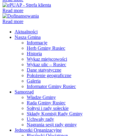
Read more
Read more
Aktualności
Nasza Gmina
Informacje
Herb Gminy Rusiec
Historia
Wykaz miejscowości
Wykaz ulic – Rusiec
Dane statystyczne
Położenie geograficzne
Galeria
Informator Gminy Rusiec
Samorząd
Władze Gminy
Rada Gminy Rusiec
Sołtysi i rady sołeckie
Składy Komisji Rady Gminy
Uchwały rady
Nagrania sesji rady gminy
Jednostki Organizacyjne
Placówki Oświatowe