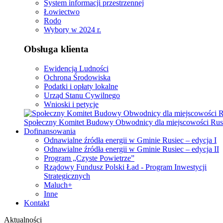
System informacji przestrzennej
Łowiectwo
Rodo
Wybory w 2024 r.
Obsługa klienta
Ewidencja Ludności
Ochrona Środowiska
Podatki i opłaty lokalne
Urząd Stanu Cywilnego
Wnioski i petycje
Społeczny Komitet Budowy Obwodnicy dla miejscowości Rus
Dofinansowania
Odnawialne źródła energii w Gminie Rusiec – edycja I
Odnawialne źródła energii w Gminie Rusiec – edycja II
Program „Czyste Powietrze”
Rządowy Fundusz Polski Ład - Program Inwestycji
Strategicznych
Maluch+
Inne
Kontakt
Aktualności