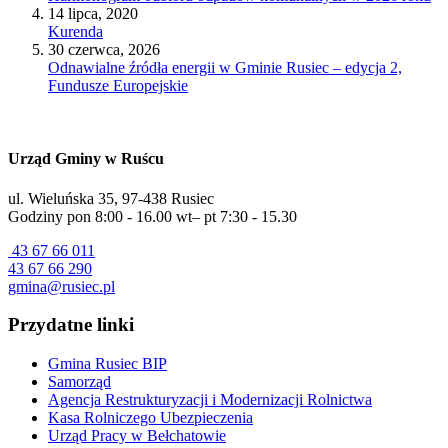
14 lipca, 2020
Kurenda
30 czerwca, 2026
Odnawialne źródła energii w Gminie Rusiec – edycja 2,
Fundusze Europejskie
Urząd Gminy w Ruścu
ul. Wieluńska 35, 97-438 Rusiec
Godziny pon 8:00 - 16.00 wt– pt 7:30 - 15.30
43 67 66 011
43 67 66 290
gmina@rusiec.pl
Przydatne linki
Gmina Rusiec BIP
Samorząd
Agencja Restrukturyzacji i Modernizacji Rolnictwa
Kasa Rolniczego Ubezpieczenia
Urząd Pracy w Bełchatowie