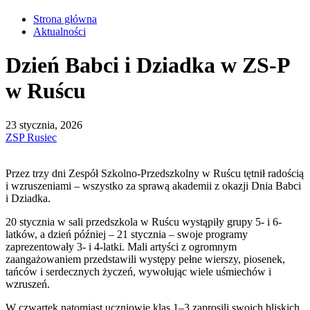
Strona główna
Aktualności
Dzień Babci i Dziadka w ZS-P
w Ruścu
23 stycznia, 2026
ZSP Rusiec
Przez trzy dni Zespół Szkolno-Przedszkolny w Ruścu tętnił radością
i wzruszeniami – wszystko za sprawą akademii z okazji Dnia Babci
i Dziadka.
20 stycznia w sali przedszkola w Ruścu wystąpiły grupy 5- i 6-
latków, a dzień później – 21 stycznia – swoje programy
zaprezentowały 3- i 4-latki. Mali artyści z ogromnym
zaangażowaniem przedstawili występy pełne wierszy, piosenek,
tańców i serdecznych życzeń, wywołując wiele uśmiechów i
wzruszeń.
W czwartek natomiast uczniowie klas 1–3 zaprosili swoich bliskich