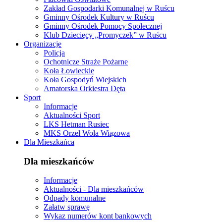
Zakład Gospodarki Komunalnej w Ruścu
Gminny Ośrodek Kultury w Ruścu
Gminny Ośrodek Pomocy Społecznej
Klub Dziecięcy „Promyczek” w Ruścu
Organizacje
Policja
Ochotnicze Straże Pożarne
Koła Łowieckie
Koła Gospodyń Wiejskich
Amatorska Orkiestra Dęta
Sport
Informacje
Aktualności Sport
LKS Hetman Rusiec
MKS Orzeł Wola Wiązowa
Dla Mieszkańca
Dla mieszkańców
Informacje
Aktualności - Dla mieszkańców
Odpady komunalne
Załatw sprawę
Wykaz numerów kont bankowych