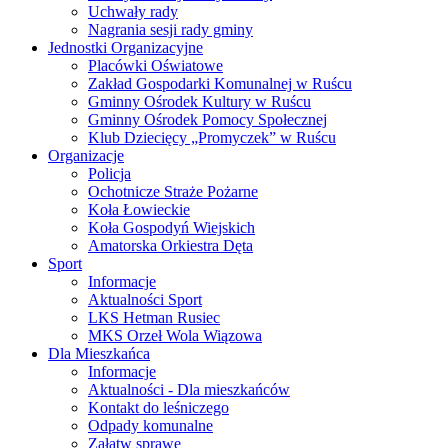
Uchwały rady
Nagrania sesji rady gminy
Jednostki Organizacyjne
Placówki Oświatowe
Zakład Gospodarki Komunalnej w Ruścu
Gminny Ośrodek Kultury w Ruścu
Gminny Ośrodek Pomocy Społecznej
Klub Dziecięcy „Promyczek” w Ruścu
Organizacje
Policja
Ochotnicze Straże Pożarne
Koła Łowieckie
Koła Gospodyń Wiejskich
Amatorska Orkiestra Dęta
Sport
Informacje
Aktualności Sport
LKS Hetman Rusiec
MKS Orzeł Wola Wiązowa
Dla Mieszkańca
Informacje
Aktualności - Dla mieszkańców
Kontakt do leśniczego
Odpady komunalne
Załatw sprawę