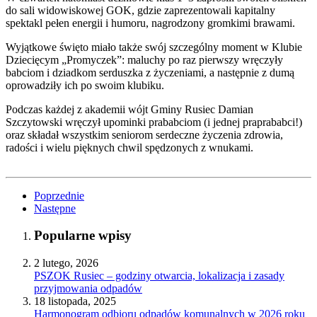
do sali widowiskowej GOK, gdzie zaprezentowali kapitalny
spektakl pełen energii i humoru, nagrodzony gromkimi brawami.
Wyjątkowe święto miało także swój szczególny moment w Klubie
Dziecięcym „Promyczek”: maluchy po raz pierwszy wręczyły
babciom i dziadkom serduszka z życzeniami, a następnie z dumą
oprowadziły ich po swoim klubiku.
Podczas każdej z akademii wójt Gminy Rusiec Damian
Szczytowski wręczył upominki prababciom (i jednej praprababci!)
oraz składał wszystkim seniorom serdeczne życzenia zdrowia,
radości i wielu pięknych chwil spędzonych z wnukami.
Poprzednie
Następne
Popularne wpisy
2 lutego, 2026
PSZOK Rusiec – godziny otwarcia, lokalizacja i zasady
przyjmowania odpadów
18 listopada, 2025
Harmonogram odbioru odpadów komunalnych w 2026 roku