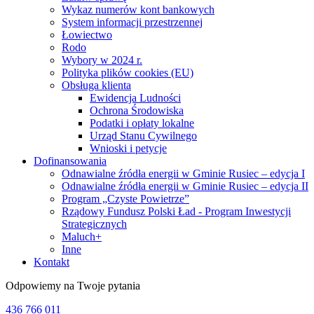
Wykaz numerów kont bankowych
System informacji przestrzennej
Łowiectwo
Rodo
Wybory w 2024 r.
Polityka plików cookies (EU)
Obsługa klienta
Ewidencja Ludności
Ochrona Środowiska
Podatki i opłaty lokalne
Urząd Stanu Cywilnego
Wnioski i petycje
Dofinansowania
Odnawialne źródła energii w Gminie Rusiec – edycja I
Odnawialne źródła energii w Gminie Rusiec – edycja II
Program „Czyste Powietrze”
Rządowy Fundusz Polski Ład - Program Inwestycji
Strategicznych
Maluch+
Inne
Kontakt
Odpowiemy na Twoje pytania
436 766 011