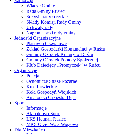
Samorząd
Władze Gminy
Rada Gminy Rusiec
Sołtysi i rady sołeckie
Składy Komisji Rady Gminy
Uchwały rady
Nagrania sesji rady gminy
Jednostki Organizacyjne
Placówki Oświatowe
Zakład Gospodarki Komunalnej w Ruścu
Gminny Ośrodek Kultury w Ruścu
Gminny Ośrodek Pomocy Społecznej
Klub Dziecięcy „Promyczek” w Ruścu
Organizacje
Policja
Ochotnicze Straże Pożarne
Koła Łowieckie
Koła Gospodyń Wiejskich
Amatorska Orkiestra Dęta
Sport
Informacje
Aktualności Sport
LKS Hetman Rusiec
MKS Orzeł Wola Wiązowa
Dla Mieszkańca