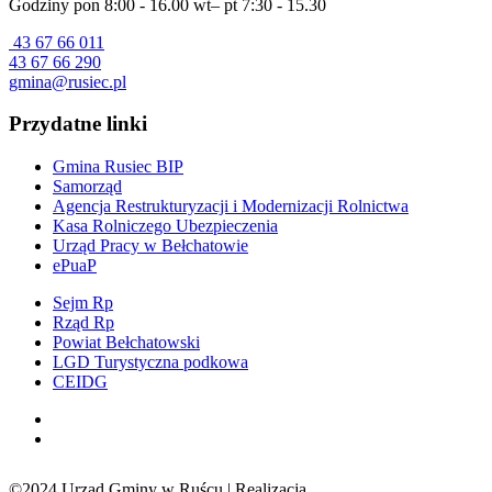
Godziny pon 8:00 - 16.00 wt– pt 7:30 - 15.30
43 67 66 011
43 67 66 290
gmina@rusiec.pl
Przydatne linki
Gmina Rusiec BIP
Samorząd
Agencja Restrukturyzacji i Modernizacji Rolnictwa
Kasa Rolniczego Ubezpieczenia
Urząd Pracy w Bełchatowie
ePuaP
Sejm Rp
Rząd Rp
Powiat Bełchatowski
LGD Turystyczna podkowa
CEIDG
©2024 Urząd Gminy w Ruścu | Realizacja
Sensorama