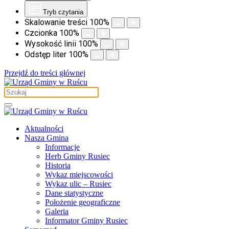
Tryb czytania
Skalowanie treści
100
%
Czcionka
100
%
Wysokość linii
100
%
Odstęp liter
100
%
Przejdź do treści głównej
Aktualności
Nasza Gmina
Informacje
Herb Gminy Rusiec
Historia
Wykaz miejscowości
Wykaz ulic – Rusiec
Dane statystyczne
Położenie geograficzne
Galeria
Informator Gminy Rusiec