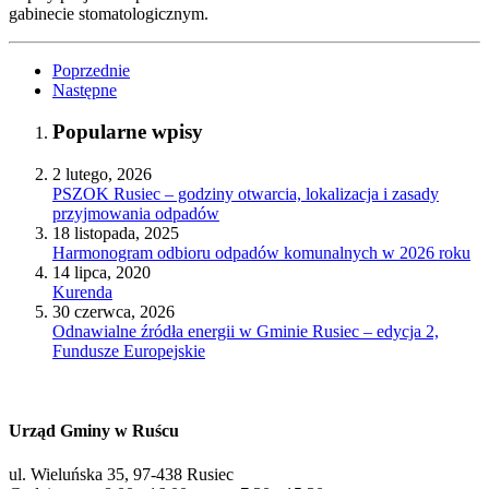
gabinecie stomatologicznym.
Poprzednie
Następne
Popularne wpisy
2 lutego, 2026
PSZOK Rusiec – godziny otwarcia, lokalizacja i zasady
przyjmowania odpadów
18 listopada, 2025
Harmonogram odbioru odpadów komunalnych w 2026 roku
14 lipca, 2020
Kurenda
30 czerwca, 2026
Odnawialne źródła energii w Gminie Rusiec – edycja 2,
Fundusze Europejskie
Urząd Gminy w Ruścu
ul. Wieluńska 35, 97-438 Rusiec