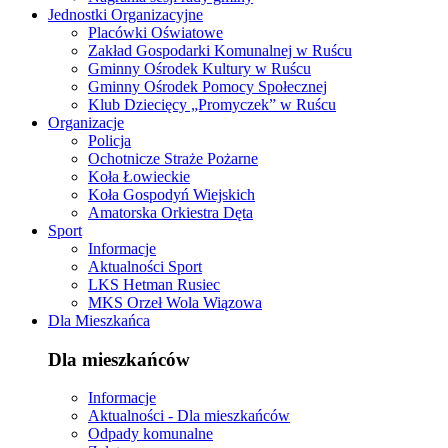
Jednostki Organizacyjne
Placówki Oświatowe
Zakład Gospodarki Komunalnej w Ruścu
Gminny Ośrodek Kultury w Ruścu
Gminny Ośrodek Pomocy Społecznej
Klub Dziecięcy „Promyczek” w Ruścu
Organizacje
Policja
Ochotnicze Straże Pożarne
Koła Łowieckie
Koła Gospodyń Wiejskich
Amatorska Orkiestra Dęta
Sport
Informacje
Aktualności Sport
LKS Hetman Rusiec
MKS Orzeł Wola Wiązowa
Dla Mieszkańca
Dla mieszkańców
Informacje
Aktualności - Dla mieszkańców
Odpady komunalne