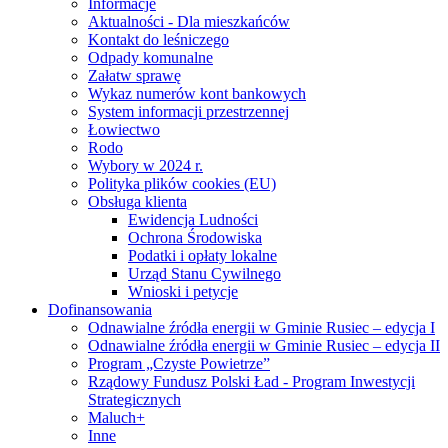
Informacje
Aktualności - Dla mieszkańców
Kontakt do leśniczego
Odpady komunalne
Załatw sprawę
Wykaz numerów kont bankowych
System informacji przestrzennej
Łowiectwo
Rodo
Wybory w 2024 r.
Polityka plików cookies (EU)
Obsługa klienta
Ewidencja Ludności
Ochrona Środowiska
Podatki i opłaty lokalne
Urząd Stanu Cywilnego
Wnioski i petycje
Dofinansowania
Odnawialne źródła energii w Gminie Rusiec – edycja I
Odnawialne źródła energii w Gminie Rusiec – edycja II
Program „Czyste Powietrze”
Rządowy Fundusz Polski Ład - Program Inwestycji
Strategicznych
Maluch+
Inne