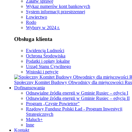
Załatw sprawę
Wykaz numerów kont bankowych
System informacji przestrzennej
Łowiectwo
Rodo
Wybory w 2024 r.
Obsługa klienta
Ewidencja Ludności
Ochrona Środowiska
Podatki i opłaty lokalne
Urząd Stanu Cywilnego
Wnioski i petycje
Społeczny Komitet Budowy Obwodnicy dla miejscowości Rus
Dofinansowania
Odnawialne źródła energii w Gminie Rusiec – edycja I
Odnawialne źródła energii w Gminie Rusiec – edycja II
Program „Czyste Powietrze”
Rządowy Fundusz Polski Ład - Program Inwestycji
Strategicznych
Maluch+
Inne
Kontakt