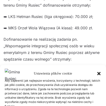
terenu Gminy Rusiec” dofinansowanie otrzymały:
➡️ LKS Hetman Rusiec (liga okręgowa): 70.000 zł;
➡️ MKS Orzeł Wola Wiązowa (A klasa): 49.000 zł.
Dofinansowanie na realizację zadania pn.
„Wspomaganie integracji społecznej osób w wieku
emerytalnym z terenu Gminy Rusiec poprzez aktywne
spędzanie czasu wolnego” otrzymały:
➡️ Stowarzyszenie Emerytów i Rencistów w Ruścu:
Ustawienia plików cookie
9.000 zł;
Aby zapewnić jak najlepsze wrażenia, korzystamy z technologii, takich
jak pliki cookie, do przechowywania i/lub uzyskiwania dostępu do
➡️ Stowarzyszenie Emerytów i Rencistów „ADASIE” w
informacji o urządzeniu. Zgoda na te technologie pozwoli nam
przetwarzać dane, takie jak zachowanie podczas przeglądania lub
Aleksandrowie: 9.000 zł.
unikalne identyfikatory na tej stronie. Brak wyrażenia zgody lub
wycofanie zgody może niekorzystnie wpłynąć na niektóre cechy i