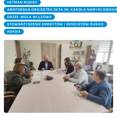
HETMAN RUSIEC
AMATORSKA ORKIESTRA DĘTA IM. KAROLA NAMYSŁOWSKI
ORZEŁ WOLA WIĄZOWA
STOWARZYSZENIE EMERYTÓW I RENCISTÓW RUSIEC
ADASIE