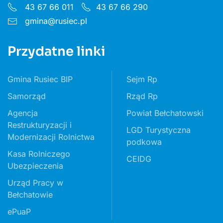
43 67 66 011
43 67 66 290
gmina@rusiec.pl
Przydatne linki
Gmina Rusiec BIP
Sejm Rp
Samorząd
Rząd Rp
Agencja
Powiat Bełchatowski
Restrukturyzacji i
LGD Turystyczna
Modernizacji Rolnictwa
podkowa
Kasa Rolniczego
CEIDG
Ubezpieczenia
Urząd Pracy w
Bełchatowie
ePuaP