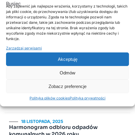
/-/ Damian Szczytowski
Aby zapewnić jak najlepsze wrażenia, korzystamy z technologii, takich
jak pliki cookie, do przechowywania i/lub uzyskiwania dostępu do
Oświadczenie_nr_1_o_strukturze_upraw_i_poniesionych_szkodach2025
informacji o urządzeniu. Zgoda na te technologie pozwoli nam
Wniosek_o_oszacowanie_szkód_przez_komisję_w_gospodarstwie_rol
przetwarzać dane, takie jak zachowanie podczas przeglądania lub
unikalne identyfikatory na tej stronie. Brak wyrażenia zgody lub
wycofanie zgody może niekorzystnie wpłynąć na niektóre cechy i
funkcje.
Zarządzaj serwisami
Poprzednie
Następne
Akceptuję
Popularne wpisy
Odmów
Zobacz preferencje
2 LUTEGO, 2026
PSZOK Rusiec – godziny otwarcia, lokalizacja i
Polityka plików cookies
Polityka prywatności
zasady przyjmowania odpadów
18 LISTOPADA, 2025
Harmonogram odbioru odpadów
komunalnych w 2026 roku