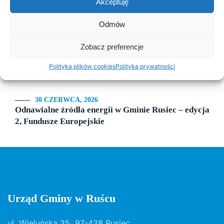
Akceptuję
18 LISTOPADA, 2025
Harmonogram odbioru odpadów komunalnych w 2026
Odmów
roku
Zobacz preferencje
14 LIPCA, 2020
Polityka plików cookies
Polityka prywatności
Kurenda
30 CZERWCA, 2026
Odnawialne źródła energii w Gminie Rusiec – edycja
2, Fundusze Europejskie
Urząd Gminy w Ruścu
ul. Wieluńska 35, 97-438 Rusiec