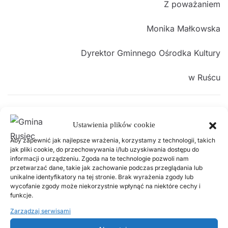
Z poważaniem
Monika Małkowska
Dyrektor Gminnego Ośrodka Kultury
w Ruścu
Poprzednie
Następne
Ustawienia plików cookie
Aby zapewnić jak najlepsze wrażenia, korzystamy z technologii, takich
Popularne wpisy
jak pliki cookie, do przechowywania i/lub uzyskiwania dostępu do
informacji o urządzeniu. Zgoda na te technologie pozwoli nam
przetwarzać dane, takie jak zachowanie podczas przeglądania lub
unikalne identyfikatory na tej stronie. Brak wyrażenia zgody lub
2 LUTEGO, 2026
wycofanie zgody może niekorzystnie wpłynąć na niektóre cechy i
PSZOK Rusiec – godziny otwarcia, lokalizacja i
funkcje.
zasady przyjmowania odpadów
Zarządzaj serwisami