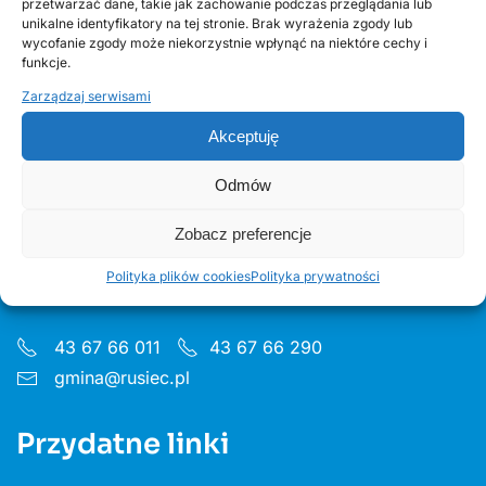
przetwarzać dane, takie jak zachowanie podczas przeglądania lub
Odnawialne źródła energii w Gminie Rusiec –
unikalne identyfikatory na tej stronie. Brak wyrażenia zgody lub
edycja 2, Fundusze Europejskie
wycofanie zgody może niekorzystnie wpłynąć na niektóre cechy i
funkcje.
Zarządzaj serwisami
Akceptuję
Odmów
Urząd Gminy w Ruścu
Zobacz preferencje
ul. Wieluńska 35, 97-438 Rusiec
Polityka plików cookies
Polityka prywatności
Godziny pon 8:00 - 16.00 wt– pt 7:30 - 15.30
43 67 66 011
43 67 66 290
gmina@rusiec.pl
Przydatne linki