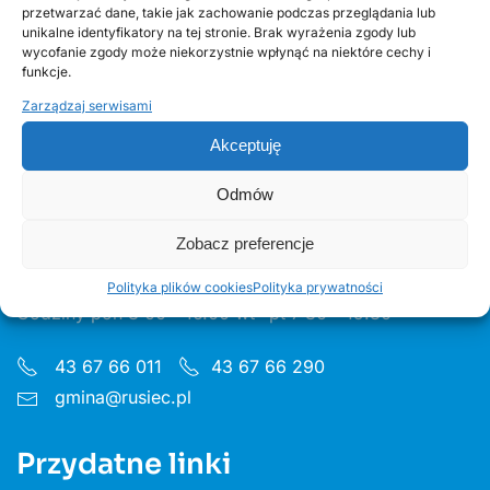
30 CZERWCA, 2026
przetwarzać dane, takie jak zachowanie podczas przeglądania lub
Odnawialne źródła energii w Gminie Rusiec –
unikalne identyfikatory na tej stronie. Brak wyrażenia zgody lub
wycofanie zgody może niekorzystnie wpłynąć na niektóre cechy i
edycja 2, Fundusze Europejskie
funkcje.
Zarządzaj serwisami
Akceptuję
Odmów
Urząd Gminy w Ruścu
Zobacz preferencje
ul. Wieluńska 35, 97-438 Rusiec
Polityka plików cookies
Polityka prywatności
Godziny pon 8:00 - 16.00 wt– pt 7:30 - 15.30
43 67 66 011
43 67 66 290
gmina@rusiec.pl
Przydatne linki