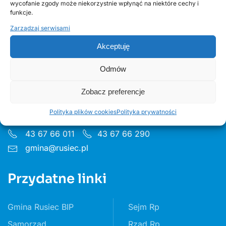
wycofanie zgody może niekorzystnie wpłynąć na niektóre cechy i
funkcje.
Zarządzaj serwisami
Akceptuję
Urząd Gminy w Ruścu
Odmów
Zobacz preferencje
ul. Wieluńska 35, 97-438 Rusiec
Godziny pon 8:00 - 16.00 wt– pt 7:30 - 15.30
Polityka plików cookies
Polityka prywatności
43 67 66 011
43 67 66 290
gmina@rusiec.pl
Przydatne linki
Gmina Rusiec BIP
Sejm Rp
Samorząd
Rząd Rp