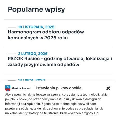
Popularne wpisy
18 LISTOPADA, 2025
Harmonogram odbioru odpadów
komunalnych w 2026 roku
2 LUTEGO, 2026
PSZOK Rusiec – godziny otwarcia, lokalizacja i
zasady przyjmowania odpadów
14 LIPCA, 2020
Kurenda
Ustawienia plików cookie
Aby zapewnić jak najlepsze wrażenia, korzystamy z technologii, takich
jak pliki cookie, do przechowywania i/lub uzyskiwania dostępu do
30 CZERWCA, 2026
informacji o urządzeniu. Zgoda na te technologie pozwoli nam
Odnawialne źródła energii w Gminie Rusiec –
przetwarzać dane, takie jak zachowanie podczas przeglądania lub
edycja 2, Fundusze Europejskie
unikalne identyfikatory na tej stronie. Brak wyrażenia zgody lub