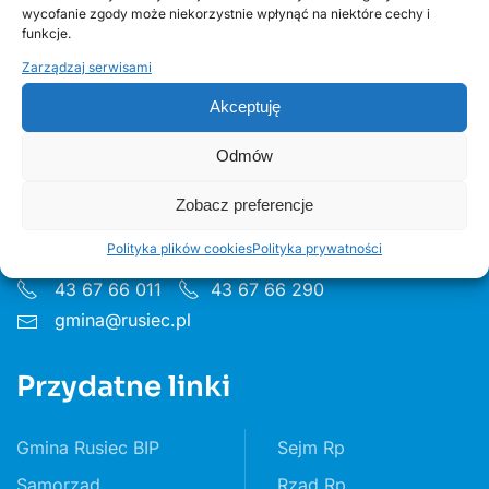
wycofanie zgody może niekorzystnie wpłynąć na niektóre cechy i
funkcje.
Zarządzaj serwisami
Akceptuję
Urząd Gminy w Ruścu
Odmów
ul. Wieluńska 35, 97-438 Rusiec
Zobacz preferencje
Godziny pon 8:00 - 16.00 wt– pt 7:30 - 15.30
Polityka plików cookies
Polityka prywatności
43 67 66 011
43 67 66 290
gmina@rusiec.pl
Przydatne linki
Gmina Rusiec BIP
Sejm Rp
Samorząd
Rząd Rp