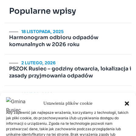
Popularne wpisy
18 LISTOPADA, 2025
Harmonogram odbioru odpadów
komunalnych w 2026 roku
2 LUTEGO, 2026
PSZOK Rusiec – godziny otwarcia, lokalizacja i
zasady przyjmowania odpadów
14 LIPCA, 2020
Kurenda
Ustawienia plików cookie
Aby zapewnić jak najlepsze wrażenia, korzystamy z technologii, takich
jak pliki cookie, do przechowywania i/lub uzyskiwania dostępu do
30 CZERWCA, 2026
informacji o urządzeniu. Zgoda na te technologie pozwoli nam
Odnawialne źródła energii w Gminie Rusiec –
przetwarzać dane, takie jak zachowanie podczas przeglądania lub
edycja 2, Fundusze Europejskie
unikalne identyfikatory na tej stronie. Brak wyrażenia zgody lub