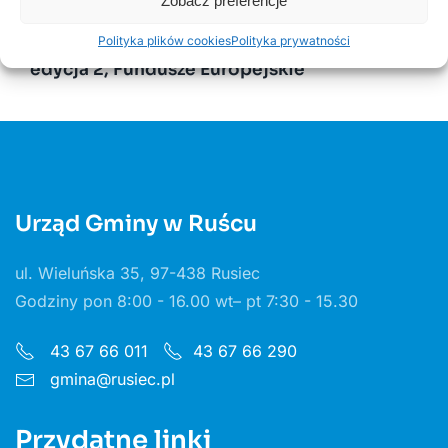
Zobacz preferencje
30 CZERWCA, 2026
Polityka plików cookies
Polityka prywatności
Odnawialne źródła energii w Gminie Rusiec –
edycja 2, Fundusze Europejskie
Urząd Gminy w Ruścu
ul. Wieluńska 35, 97-438 Rusiec
Godziny pon 8:00 - 16.00 wt– pt 7:30 - 15.30
43 67 66 011
43 67 66 290
gmina@rusiec.pl
Przydatne linki