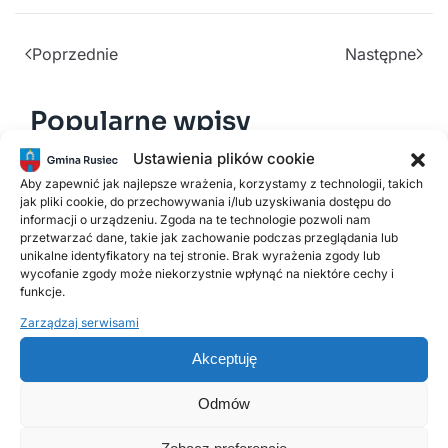
Poprzednie
Następne
Popularne wpisy
Ustawienia plików cookie
Aby zapewnić jak najlepsze wrażenia, korzystamy z technologii, takich
18 LISTOPADA, 2025
jak pliki cookie, do przechowywania i/lub uzyskiwania dostępu do
Harmonogram odbioru odpadów
informacji o urządzeniu. Zgoda na te technologie pozwoli nam
komunalnych w 2026 roku
przetwarzać dane, takie jak zachowanie podczas przeglądania lub
unikalne identyfikatory na tej stronie. Brak wyrażenia zgody lub
wycofanie zgody może niekorzystnie wpłynąć na niektóre cechy i
2 LUTEGO, 2026
funkcje.
PSZOK Rusiec – godziny otwarcia, lokalizacja i
Zarządzaj serwisami
zasady przyjmowania odpadów
Akceptuję
14 LIPCA, 2020
Odmów
Kurenda