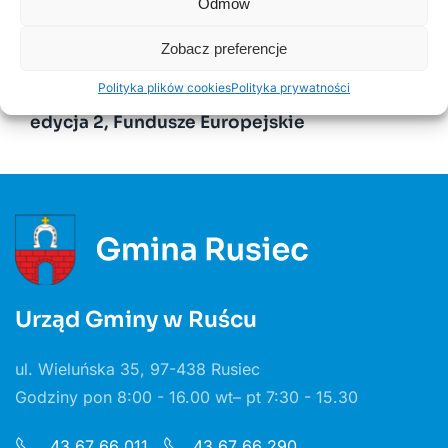
Odmów
Kurenda
Zobacz preferencje
30 CZERWCA, 2026
Polityka plików cookies
Polityka prywatności
Odnawialne źródła energii w Gminie Rusiec –
edycja 2, Fundusze Europejskie
Urząd Gminy w Ruścu
ul. Wieluńska 35, 97-438 Rusiec
Godziny pon 8:00 - 16.00 wt– pt 7:30 - 15.30
43 67 66 011
43 67 66 290