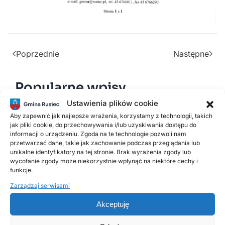
Poprzednie
Następne
Popularne wpisy
Ustawienia plików cookie
Aby zapewnić jak najlepsze wrażenia, korzystamy z technologii, takich
18 LISTOPADA, 2025
jak pliki cookie, do przechowywania i/lub uzyskiwania dostępu do
Harmonogram odbioru odpadów
informacji o urządzeniu. Zgoda na te technologie pozwoli nam
komunalnych w 2026 roku
przetwarzać dane, takie jak zachowanie podczas przeglądania lub
unikalne identyfikatory na tej stronie. Brak wyrażenia zgody lub
wycofanie zgody może niekorzystnie wpłynąć na niektóre cechy i
funkcje.
2 LUTEGO, 2026
PSZOK Rusiec – godziny otwarcia, lokalizacja i
Zarządzaj serwisami
zasady przyjmowania odpadów
Akceptuję
14 LIPCA, 2020