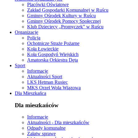
Placówki Oświatowe
Zakład Gospodarki Komunalnej w Ruścu
Gminny Ośrodek Kultury w Ruścu
Gminny Ośrodek Pomocy Społecznej
Klub Dziecięcy „Promyczek” w Ruścu
Organizacje
Policja
Ochotnicze Straże Pożarne
Koła Łowieckie
Koła Gospodyń Wiejskich
Amatorska Orkiestra Dęta
Sport
Informacje
Aktualności Sport
LKS Hetman Rusiec
MKS Orzeł Wola Wiązowa
Dla Mieszkańca
Dla mieszkańców
Informacje
Aktualności - Dla mieszkańców
Odpady komunalne
Załatw sprawę