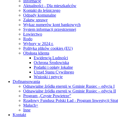
Informacje
Aktualności - Dla mieszkańców
Kontakt do leśniczego
Odpady komunalne
Załatw sprawę
Wykaz numerów kont bankowych
System informacji przestrzennej
Łowiectwo
Rodo
Wybory w 2024 r.
Polityka plików cookies (EU)
Obsługa klienta
Ewidencja Ludności
Ochrona Środowiska
Podatki i opłaty lokalne
Urząd Stanu Cywilnego
Wnioski i petycje
Dofinansowania
Odnawialne źródła energii w Gminie Rusiec – edycja I
Odnawialne źródła energii w Gminie Rusiec – edycja II
Program „Czyste Powietrze”
Rządowy Fundusz Polski Ład - Program Inwestycji Stra
Maluch+
Inne
Kontakt