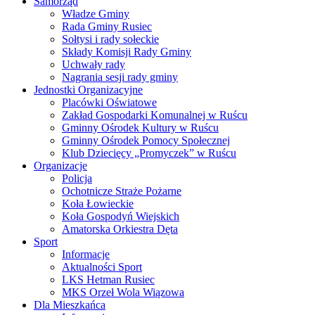
Samorząd
Władze Gminy
Rada Gminy Rusiec
Sołtysi i rady sołeckie
Składy Komisji Rady Gminy
Uchwały rady
Nagrania sesji rady gminy
Jednostki Organizacyjne
Placówki Oświatowe
Zakład Gospodarki Komunalnej w Ruścu
Gminny Ośrodek Kultury w Ruścu
Gminny Ośrodek Pomocy Społecznej
Klub Dziecięcy „Promyczek” w Ruścu
Organizacje
Policja
Ochotnicze Straże Pożarne
Koła Łowieckie
Koła Gospodyń Wiejskich
Amatorska Orkiestra Dęta
Sport
Informacje
Aktualności Sport
LKS Hetman Rusiec
MKS Orzeł Wola Wiązowa
Dla Mieszkańca