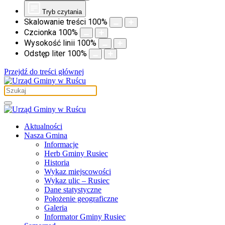
Tryb czytania
Skalowanie treści
100
%
Czcionka
100
%
Wysokość linii
100
%
Odstęp liter
100
%
Przejdź do treści głównej
Aktualności
Nasza Gmina
Informacje
Herb Gminy Rusiec
Historia
Wykaz miejscowości
Wykaz ulic – Rusiec
Dane statystyczne
Położenie geograficzne
Galeria
Informator Gminy Rusiec