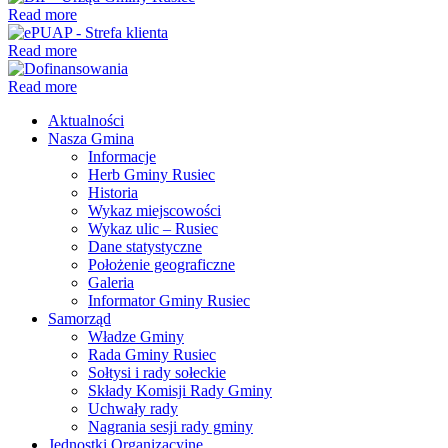
Read more
Read more
Read more
Aktualności
Nasza Gmina
Informacje
Herb Gminy Rusiec
Historia
Wykaz miejscowości
Wykaz ulic – Rusiec
Dane statystyczne
Położenie geograficzne
Galeria
Informator Gminy Rusiec
Samorząd
Władze Gminy
Rada Gminy Rusiec
Sołtysi i rady sołeckie
Składy Komisji Rady Gminy
Uchwały rady
Nagrania sesji rady gminy
Jednostki Organizacyjne