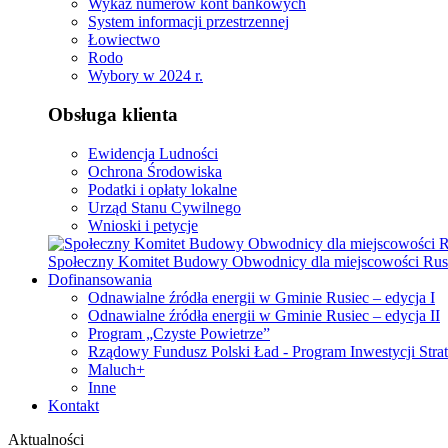
Wykaz numerów kont bankowych
System informacji przestrzennej
Łowiectwo
Rodo
Wybory w 2024 r.
Obsługa klienta
Ewidencja Ludności
Ochrona Środowiska
Podatki i opłaty lokalne
Urząd Stanu Cywilnego
Wnioski i petycje
Społeczny Komitet Budowy Obwodnicy dla miejscowości Rus
Dofinansowania
Odnawialne źródła energii w Gminie Rusiec – edycja I
Odnawialne źródła energii w Gminie Rusiec – edycja II
Program „Czyste Powietrze”
Rządowy Fundusz Polski Ład - Program Inwestycji Stra
Maluch+
Inne
Kontakt
Aktualności