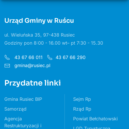
Urząd Gminy w Ruścu
ul. Wieluńska 35, 97-438 Rusiec
Godziny pon 8:00 - 16.00 wt– pt 7:30 - 15.30
43 67 66 011
43 67 66 290
gmina@rusiec.pl
Przydatne linki
Gmina Rusiec BIP
Sejm Rp
Samorząd
Rząd Rp
Agencja
Powiat Bełchatowski
Restrukturyzacji i
LGD Turystyczna