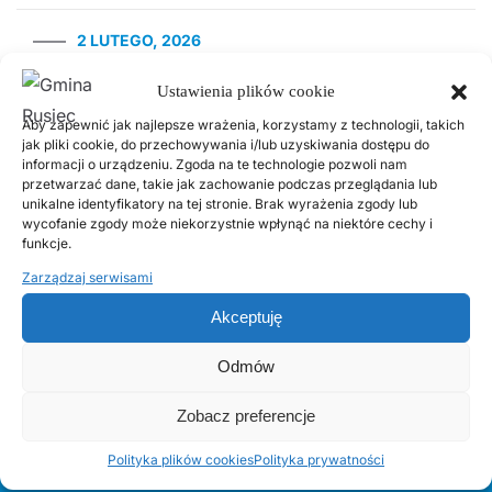
2 LUTEGO, 2026
PSZOK Rusiec – godziny otwarcia, lokalizacja i
zasady przyjmowania odpadów
Ustawienia plików cookie
Aby zapewnić jak najlepsze wrażenia, korzystamy z technologii, takich
jak pliki cookie, do przechowywania i/lub uzyskiwania dostępu do
18 LISTOPADA, 2025
informacji o urządzeniu. Zgoda na te technologie pozwoli nam
Harmonogram odbioru odpadów
przetwarzać dane, takie jak zachowanie podczas przeglądania lub
komunalnych w 2026 roku
unikalne identyfikatory na tej stronie. Brak wyrażenia zgody lub
wycofanie zgody może niekorzystnie wpłynąć na niektóre cechy i
funkcje.
14 LIPCA, 2020
Zarządzaj serwisami
Kurenda
Akceptuję
30 CZERWCA, 2026
Odmów
Odnawialne źródła energii w Gminie Rusiec –
edycja 2, Fundusze Europejskie
Zobacz preferencje
Polityka plików cookies
Polityka prywatności