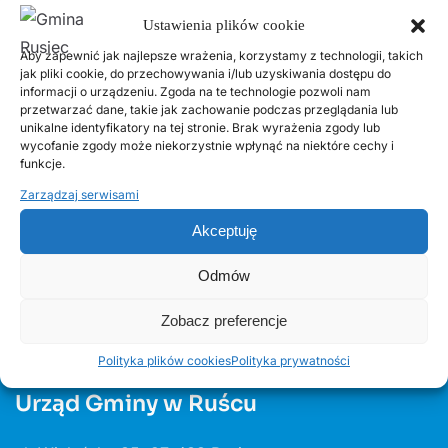
2 LUTEGO, 2026
Ustawienia plików cookie
PSZOK Rusiec – godziny otwarcia, lokalizacja i
Aby zapewnić jak najlepsze wrażenia, korzystamy z technologii, takich
zasady przyjmowania odpadów
jak pliki cookie, do przechowywania i/lub uzyskiwania dostępu do
informacji o urządzeniu. Zgoda na te technologie pozwoli nam
przetwarzać dane, takie jak zachowanie podczas przeglądania lub
14 LIPCA, 2020
unikalne identyfikatory na tej stronie. Brak wyrażenia zgody lub
Kurenda
wycofanie zgody może niekorzystnie wpłynąć na niektóre cechy i
funkcje.
Zarządzaj serwisami
30 CZERWCA, 2026
Odnawialne źródła energii w Gminie Rusiec –
Akceptuję
edycja 2, Fundusze Europejskie
Odmów
Zobacz preferencje
Polityka plików cookies
Polityka prywatności
Urząd Gminy w Ruścu