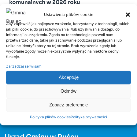
komunalnych w 2026 roku
Ustawienia plików cookie
2 LUTEGO, 2026
Aby zapewnić jak najlepsze wrażenia, korzystamy z technologii, takich
PSZOK Rusiec – godziny otwarcia, lokalizacja i
jak pliki cookie, do przechowywania i/lub uzyskiwania dostępu do
zasady przyjmowania odpadów
informacji o urządzeniu. Zgoda na te technologie pozwoli nam
przetwarzać dane, takie jak zachowanie podczas przeglądania lub
unikalne identyfikatory na tej stronie. Brak wyrażenia zgody lub
wycofanie zgody może niekorzystnie wpłynąć na niektóre cechy i
14 LIPCA, 2020
funkcje.
Kurenda
Zarządzaj serwisami
30 CZERWCA, 2026
Akceptuję
Odnawialne źródła energii w Gminie Rusiec –
edycja 2, Fundusze Europejskie
Odmów
Zobacz preferencje
Polityka plików cookies
Polityka prywatności
Urząd Gminy w Ruścu