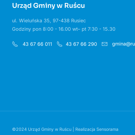
Urząd Gminy w Ruścu
ul. Wieluńska 35, 97-438 Rusiec
Godziny pon 8:00 - 16.00 wt– pt 7:30 - 15.30
gmina@rus
43 67 66 011
43 67 66 290
©2024 Urząd Gminy w Ruścu | Realizacja
Sensorama