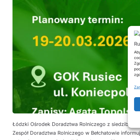
Aby
coo
Zgo
pod
zgo
Zar
Łódzki Ośrodek Doradztwa Rolniczego z siedzibą w 
Zespół Doradztwa Rolniczego w Bełchatowie inform