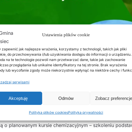
Ustawienia plików cookie
 zapewnić jak najlepsze wrażenia, korzystamy z technologii, takich jak pliki
kie, do przechowywania i/lub uzyskiwania dostępu do informacji o urządzeniu.
da na te technologie pozwoli nam przetwarzać dane, takie jak zachowanie
czas przeglądania lub unikalne identyfikatory na tej stronie. Brak wyrażenia
dy lub wycofanie zgody może niekorzystnie wpłynąć na niektóre cechy i funkc
ządzaj serwisami
Akceptuję
Odmów
Zobacz preferencj
Polityka plików cookies
Polityka prywatności
Bratoszewicach (Oddział w Piotrkowie Trybunalskim) oraz
ują o planowanym kursie chemizacyjnym – szkoleniu pods