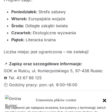
Poniedziałek:
Strefa zabawy
Wtorek:
Europejskie wojaże
Środa:
Odległe zakątki świata
Czwartek:
Ekologiczne wyzwania
Piątek:
Literacka kraina
Liczba miejsc jest ograniczona – nie zwlekaj!
📌
Zapisy oraz szczegółowe informacje:
GOK w Ruścu, ul. Koniecpolskiego 5, 97-438 Rusiec
☎️ Tel. 43 67 66 125
🕘 Godziny pracy: pon.–pt. 9:00–16:00
Zaproponuj dziecku wyjątkowe wakacje pełne
Ustawienia plików cookie
inspirujących zajęć i niezapomnianych wspomnień!
Aby zapewnić jak najlepsze wrażenia, korzystamy z technologii, takich