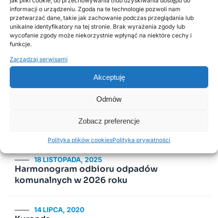
jak pliki cookie, do przechowywania i/lub uzyskiwania dostępu do
informacji o urządzeniu. Zgoda na te technologie pozwoli nam
przetwarzać dane, takie jak zachowanie podczas przeglądania lub
unikalne identyfikatory na tej stronie. Brak wyrażenia zgody lub
wycofanie zgody może niekorzystnie wpłynąć na niektóre cechy i
Poprzednie
Następne
funkcje.
Zarządzaj serwisami
Popularne wpisy
Akceptuję
Odmów
2 LUTEGO, 2026
PSZOK Rusiec – godziny otwarcia, lokalizacja i
Zobacz preferencje
zasady przyjmowania odpadów
Polityka plików cookies
Polityka prywatności
18 LISTOPADA, 2025
Harmonogram odbioru odpadów
komunalnych w 2026 roku
14 LIPCA, 2020