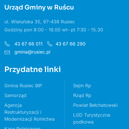
Urząd Gminy w Ruścu
ul. Wieluńska 35, 97-438 Rusiec
Godziny pon 8:00 - 16.00 wt– pt 7:30 - 15.30
43 67 66 011
43 67 66 290
gmina@rusiec.pl
Przydatne linki
Gmina Rusiec BIP
Sejm Rp
Samorząd
Rząd Rp
Agencja
Powiat Bełchatowski
Restrukturyzacji i
LGD Turystyczna
Modernizacji Rolnictwa
podkowa
Kasa Rolniczego