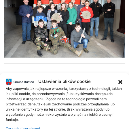
Poprzednie
Następne
Ustawienia plików cookie
Aby zapewnić jak najlepsze wrażenia, korzystamy z technologii, takich
Popularne wpisy
jak pliki cookie, do przechowywania i/lub uzyskiwania dostępu do
informacji o urządzeniu. Zgoda na te technologie pozwoli nam
przetwarzać dane, takie jak zachowanie podczas przeglądania lub
unikalne identyfikatory na tej stronie. Brak wyrażenia zgody lub
18 LISTOPADA, 2025
wycofanie zgody może niekorzystnie wpłynąć na niektóre cechy i
Harmonogram odbioru odpadów
funkcje.
komunalnych w 2026 roku
Zarządzaj serwisami