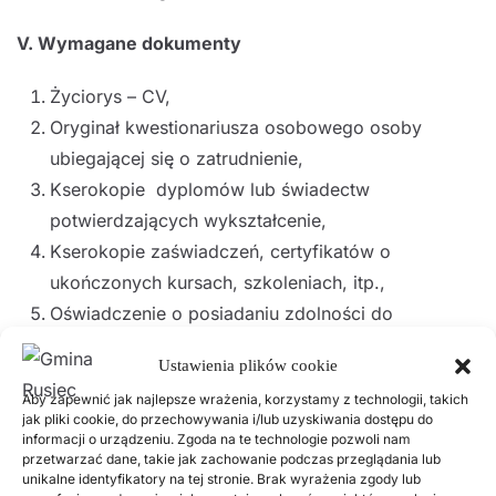
V. Wymagane dokumenty
Życiorys – CV,
Oryginał kwestionariusza osobowego osoby
ubiegającej się o zatrudnienie,
Kserokopie dyplomów lub świadectw
potwierdzających wykształcenie,
Kserokopie zaświadczeń, certyfikatów o
ukończonych kursach, szkoleniach, itp.,
Oświadczenie o posiadaniu zdolności do
czynności prawnych i korzystania z pełni praw
Ustawienia plików cookie
publicznych,
Aby zapewnić jak najlepsze wrażenia, korzystamy z technologii, takich
Oświadczenie o stanie zdrowia pozwalającym na
jak pliki cookie, do przechowywania i/lub uzyskiwania dostępu do
zatrudnienie na wskazanym stanowisku,
informacji o urządzeniu. Zgoda na te technologie pozwoli nam
przetwarzać dane, takie jak zachowanie podczas przeglądania lub
Oświadczenie o niekaralności za umyślne
unikalne identyfikatory na tej stronie. Brak wyrażenia zgody lub