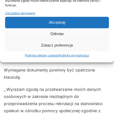
przestępstwo ścigane z oskarżenia publicznego
wycofanie zgody może niekorzystnie wpłynąć na niektóre cechy i
funkcje.
lub umyślne przestępstwo skarbowe,
Zarządzaj serwisami
Opinie, referencje,
Podpisana klauzula ,, Wyrażam zgodę na
Akceptuję
przetwarzanie moich danych osobowych
Odmów
zawartych w ofercie pracy dla potrzeb rekrutacji,
zgodnie z ustawą z dnia 29.08.1997r. o ochronie
Zobacz preferencje
danych osobowych ( Dz.U. z 2016r. , poz. 922 ),
Polityka plików cookies
Polityka prywatności
(stanowiące załącznik do niniejszego ogłoszenia).
Wymagane dokumenty powinny być opatrzone
klauzulą:
,,Wyrażam zgodę na przetwarzanie moich danych
osobowych w zakresie niezbędnym do
przeprowadzenia procesu rekrutacji na stanowisko:
opiekun w ośrodku pomocy społecznej-zgodnie z