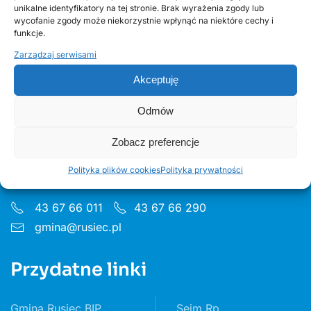
unikalne identyfikatory na tej stronie. Brak wyrażenia zgody lub
edycja 2, Fundusze Europejskie
wycofanie zgody może niekorzystnie wpłynąć na niektóre cechy i
funkcje.
Zarządzaj serwisami
Akceptuję
Odmów
Urząd Gminy w Ruścu
Zobacz preferencje
ul. Wieluńska 35, 97-438 Rusiec
Polityka plików cookies
Polityka prywatności
Godziny pon 8:00 - 16.00 wt– pt 7:30 - 15.30
43 67 66 011
43 67 66 290
gmina@rusiec.pl
Przydatne linki
Gmina Rusiec BIP
Sejm Rp