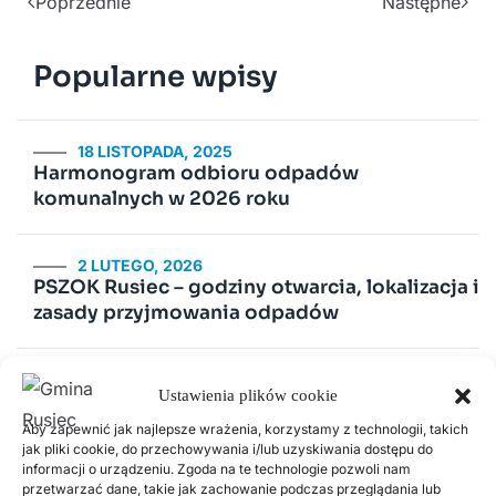
Poprzednie
Następne
Popularne wpisy
18 LISTOPADA, 2025
Harmonogram odbioru odpadów
komunalnych w 2026 roku
2 LUTEGO, 2026
PSZOK Rusiec – godziny otwarcia, lokalizacja i
zasady przyjmowania odpadów
14 LIPCA, 2020
Ustawienia plików cookie
Kurenda
Aby zapewnić jak najlepsze wrażenia, korzystamy z technologii, takich
jak pliki cookie, do przechowywania i/lub uzyskiwania dostępu do
30 CZERWCA, 2026
informacji o urządzeniu. Zgoda na te technologie pozwoli nam
Odnawialne źródła energii w Gminie Rusiec –
przetwarzać dane, takie jak zachowanie podczas przeglądania lub