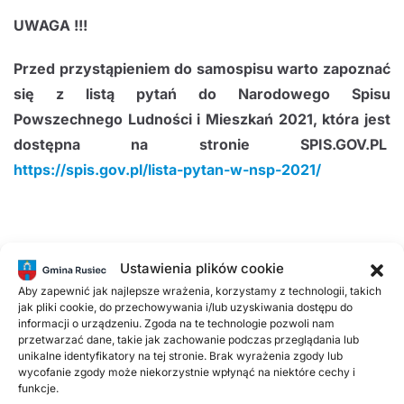
UWAGA !!!
Przed przystąpieniem do samospisu warto zapoznać
się z listą pytań do Narodowego Spisu
Powszechnego Ludności i Mieszkań 2021, która jest
dostępna na stronie SPIS.GOV.PL
https://spis.gov.pl/lista-pytan-w-nsp-2021/
W miesiącu kwietniu spis będzie odbywał się
Ustawienia plików cookie
wyłącznie poprzez:
Aby zapewnić jak najlepsze wrażenia, korzystamy z technologii, takich
jak pliki cookie, do przechowywania i/lub uzyskiwania dostępu do
samospis internetowy
oraz
informacji o urządzeniu. Zgoda na te technologie pozwoli nam
przetwarzać dane, takie jak zachowanie podczas przeglądania lub
kontakt z infolinią spisową pod numerem telefonu
unikalne identyfikatory na tej stronie. Brak wyrażenia zgody lub
wycofanie zgody może niekorzystnie wpłynąć na niektóre cechy i
22 279 99 99.
funkcje.