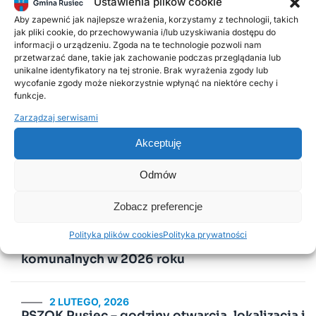
Ustawienia plików cookie
czwartek 11.00 – 15.00
Aby zapewnić jak najlepsze wrażenia, korzystamy z technologii, takich
jak pliki cookie, do przechowywania i/lub uzyskiwania dostępu do
ZAŁĄCZNIKI
informacji o urządzeniu. Zgoda na te technologie pozwoli nam
informator
Pobierz
przetwarzać dane, takie jak zachowanie podczas przeglądania lub
unikalne identyfikatory na tej stronie. Brak wyrażenia zgody lub
wykaz punktów
Pobierz
wycofanie zgody może niekorzystnie wpłynąć na niektóre cechy i
funkcje.
Zarządzaj serwisami
Poprzednie
Następne
Akceptuję
Odmów
Popularne wpisy
Zobacz preferencje
18 LISTOPADA, 2025
Polityka plików cookies
Polityka prywatności
Harmonogram odbioru odpadów
komunalnych w 2026 roku
2 LUTEGO, 2026
PSZOK Rusiec – godziny otwarcia, lokalizacja i