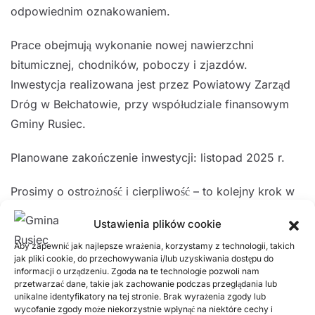
odpowiednim oznakowaniem.
Prace obejmują wykonanie nowej nawierzchni
bitumicznej, chodników, poboczy i zjazdów.
Inwestycja realizowana jest przez Powiatowy Zarząd
Dróg w Bełchatowie, przy współudziale finansowym
Gminy Rusiec.
Planowane zakończenie inwestycji: listopad 2025 r.
Prosimy o ostrożność i cierpliwość – to kolejny krok w
kierunku nowoczesnej i bezpiecznej ul. Mickiewicza.
Ustawienia plików cookie
Aby zapewnić jak najlepsze wrażenia, korzystamy z technologii, takich
jak pliki cookie, do przechowywania i/lub uzyskiwania dostępu do
Poprzednie
Następne
informacji o urządzeniu. Zgoda na te technologie pozwoli nam
przetwarzać dane, takie jak zachowanie podczas przeglądania lub
unikalne identyfikatory na tej stronie. Brak wyrażenia zgody lub
Popularne wpisy
wycofanie zgody może niekorzystnie wpłynąć na niektóre cechy i