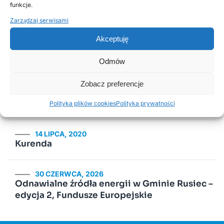
funkcje.
Zarządzaj serwisami
2 LUTEGO, 2026
Akceptuję
PSZOK Rusiec – godziny otwarcia, lokalizacja i
zasady przyjmowania odpadów
Odmów
18 LISTOPADA, 2025
Zobacz preferencje
Harmonogram odbioru odpadów
komunalnych w 2026 roku
Polityka plików cookies
Polityka prywatności
14 LIPCA, 2020
Kurenda
30 CZERWCA, 2026
Odnawialne źródła energii w Gminie Rusiec –
edycja 2, Fundusze Europejskie